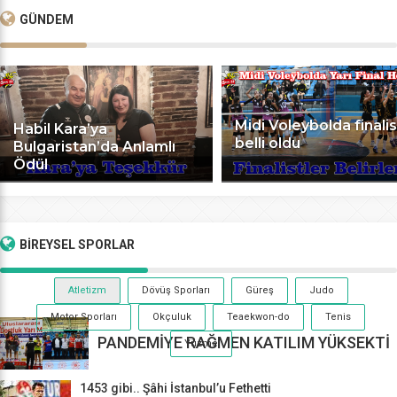
GÜNDEM
Midi Voleybolda finalis
Habil Kara’ya
belli oldu
Bulgaristan’da Anlamlı
Ödül
BİREYSEL
SPORLAR
Atletizm
Dövüş Sporları
Güreş
Judo
Motor Sporları
Okçuluk
Teaekwon-do
Tenis
PANDEMİYE RAĞMEN KATILIM YÜKSEKTİ
Yüzme
1453 gibi.. Şâhi İstanbul’u Fethetti