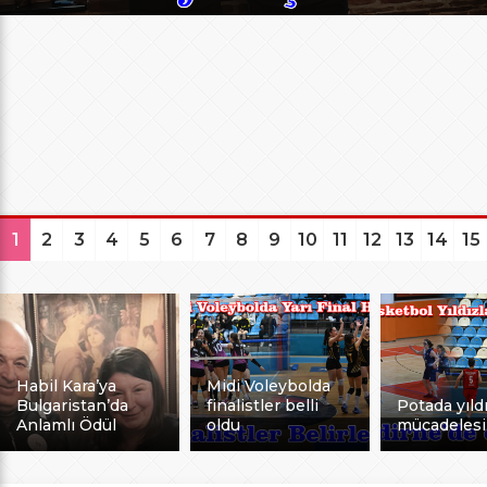
1
2
3
4
5
6
7
8
9
10
11
12
13
14
15
Habil Kara’ya
Midi Voleybolda
Bulgaristan’da
finalistler belli
Potada yıldı
Anlamlı Ödül
oldu
mücadelesi