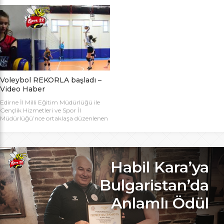
bugün başlıyor. Toplamda 14 takımın
Bakanlığı Projesi ile başlatılan ve ilk
katılımıyla düzenlenen 5. Valilik
grup müsabakaları Aralık ayında
Voleybol Turnuvasının teknik
oynanan Analig Voleybol
toplantısı ve kura çekimi Aliço
Turnuvasına katılan il karması
Pehlivan Sporcu Eğitim Merkezi
takımımız, Tekirdağ’daki grup
Toplantı Salonu’nda yapıldı.
maçların ardından Bilecik’teki Çeyrek
Toplantıya Voleybol hakemi ve
Final maçlarını da geçerek yarı
antrenörü Engin Toroslu, Ayhan […]
finallere yükseldi. Eskişehir’de
oynanan yarı final maçlarında […]
Voleybol REKORLA başladı –
Video Haber
Edirne İl Milli Eğitim Müdürlüğü ile
Gençlik Hizmetleri ve Spor İl
Müdürlüğü’nce ortaklaşa düzenlenen
ve Bu yıl 32 okulla katılım rekoru
kırılan Genç Kızlar A Kategorisi
Voleybol ilk gün maçlarında servis sayı
rekoru kırıldı. REKOR KATILIMA
REKORLU AÇILIŞ Edirne Okullar
Habil Kara’ya
Arası Genç Kızlar A Kategorisi
Voleybol İl Şampiyonluğu maçlarına
Bulgaristan’da
bu yıl 8 grupta toplam […]
Anlamlı Ödül