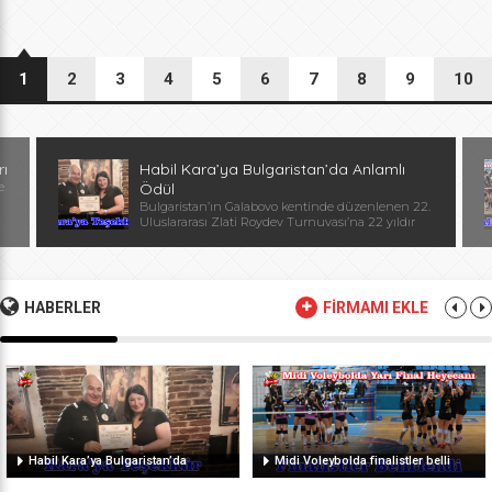
1
2
3
4
5
6
7
8
9
10
rı
Habil Kara’ya Bulgaristan’da Anlamlı
e
Ödül
Bulgaristan’ın Galabovo kentinde düzenlenen 22.
Uluslararası Zlati Roydev Turnuvası’na 22 yıldır
kesintisiz katılan Edirne güreş takımı, önemli bir
başarıya daha imza attı. Edirne ekibinin istikrarlı
katılımı ve elde ettiği başarılar dolayısıyla
Başantrenör Habil Kara’ya, Bulgaristan Güreş
Federasyonu Başkanı, Avrupa ve Dünya
HABERLER
FİRMAMI EKLE
Şampiyonu, olimpiyat ikincisi Stanka Zlateva
tarafından özel plaket takdim edildi. Ödül
töreninde konuşan Zlateva, […]
Habil Kara’ya Bulgaristan’da
Midi Voleybolda finalistler belli