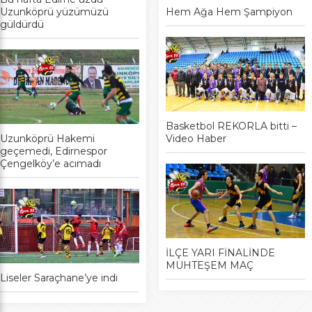
Uzunköprü yüzümüzü
Hem Ağa Hem Şampiyon
güldürdü
Basketbol REKORLA bitti –
Uzunköprü Hakemi
Video Haber
geçemedi, Edirnespor
Çengelköy’e acımadı
İLÇE YARI FİNALİNDE
MUHTEŞEM MAÇ
Liseler Saraçhane’ye indi