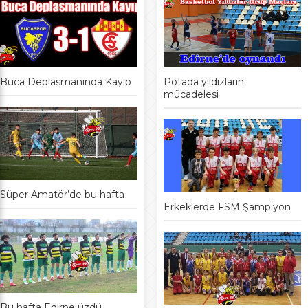
Buca Deplasmanında Kayıp
Potada yıldızların
mücadelesi
Süper Amatör’de bu hafta
Erkeklerde FSM Şampiyon
Bu hafta Edirne üzdü