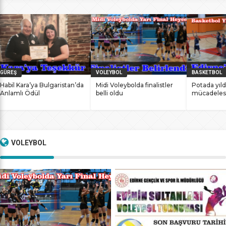
bile antrenmanlarına ara vermemesinin sonucunda
başarılarına yenilerini ekledi. İstanbul Ataköy’de 11-12 Mart
2017 tarihlerinde düzenlenen Masterlar […]
GÜREŞ
VOLEYBOL
BASKETBOL
Habil Kara’ya Bulgaristan’da
Midi Voleybolda finalistler
Potada yıld
Anlamlı Ödül
belli oldu
mücadeles
VOLEYBOL