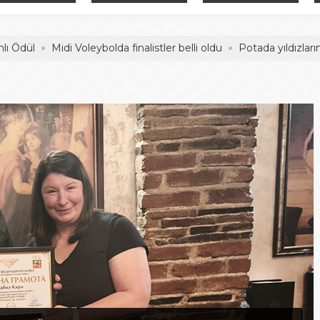
adelesi
Hentbol Şampiyonları
İDDİALIYIZ
Midi Voleybolda finalistler belli oldu
Potada yıldızların mücad