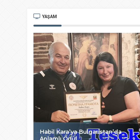
YAŞAM
Habil Kara’ya Bulgaristan’da
Anlamlı Ödül