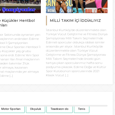
e Küçükler Hentbol
MİLLİ TAKIM İÇİ İDDİALIYIZ
ları
İstanbul Kurtköy’de düzenlenmekte olan
Türkiye Vücut Geliştirme ve Fitness Dünya
por Salonunda oynanan yarı
Şampiyonası Milli Takım Seçmeleri’nde
 maçlarının ardından Edirne
Edirneli sporcular oldukça iddialı isimler
bol İl Şampiyonları
arasında yer alıyor. İstanbul Kurtköy’de
irne Okul Sporları Hentbol İl
düzenlenmekte olan Türkiye Vücut
 Küçükler yaş grubu
Geliştirme ve Fitness Dünya Şampiyonası
sona erdi. Edirne Yeni Spor
Milli Takım Seçmeleri’nde önceki gün
anan Yarı final maçlarının
tartıya çıkan sporcularımız hafta sonu
eden takımlar 3’lük
podyuma çıkacak. Edirne Doğa ve Kültür
er almaya, kazanan
Spor Kulübünün sporcularında 2021
inal maçlarında yer almaya
Klasik Vücut […]
dirne […]
Motor Sporları
Okçuluk
Teaekwon-do
Tenis