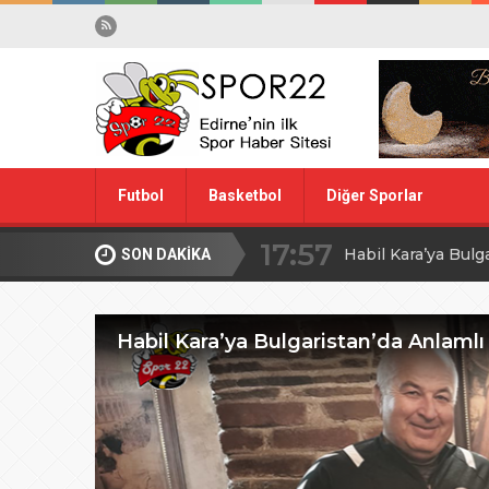
17:57
Futbol
Basketbol
Diğer Sporlar
Habil Kara’ya Bulg
10:28
Midi Voleybolda fin
SON DAKİKA
Spor Dışı
Yüzme
20:00
Edirne’de Küçük
Habil Kara’ya Bulgaristan’da Anlamlı
09:30
MİLLİ TAKIM İÇİ
08:00
Ağa Adayının Ac
20:00
ŞAHİ’DEN KADI