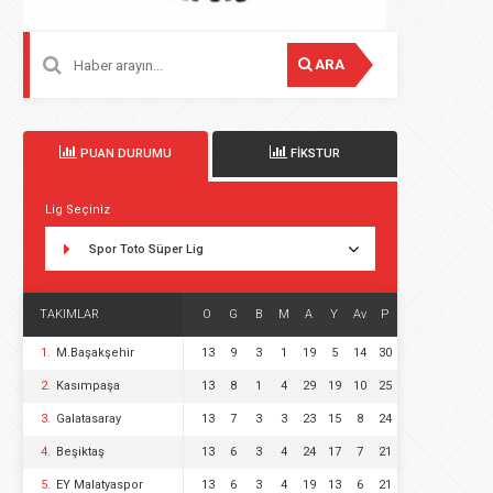
ARA
PUAN DURUMU
FİKSTUR
Lig Seçiniz
Spor Toto Süper Lig
TAKIMLAR
O
G
B
M
A
Y
Av
P
1.
M.Başakşehir
13
9
3
1
19
5
14
30
2.
Kasımpaşa
13
8
1
4
29
19
10
25
3.
Galatasaray
13
7
3
3
23
15
8
24
4.
Beşiktaş
13
6
3
4
24
17
7
21
5.
EY Malatyaspor
13
6
3
4
19
13
6
21