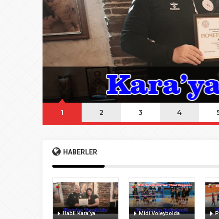
08:20
Buca Deplasman
20:20
Namazı beklerke
20:15
Büyük Usta Pele 
20:08
Takımını kuran g
1
2
3
4
HABERLER
Habil Kara’ya
Midi Voleybolda
P