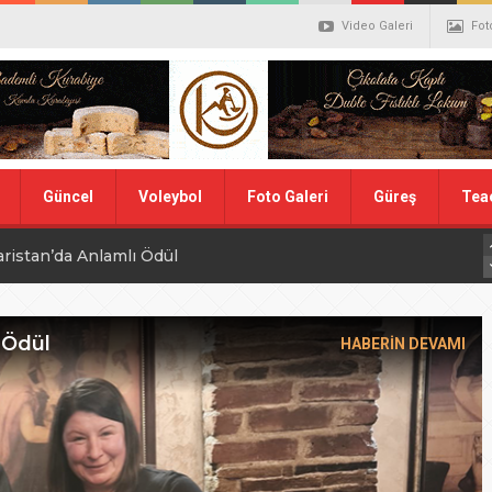
Video Galeri
Fot
Güncel
Voleybol
Foto Galeri
Güreş
Tea
aristan’da Anlamlı Ödül
alistler belli oldu
ler Hentbol Şampiyonları
 Ödül
HABERİN DEVAMI
 İDDİALIYIZ
ı Günü
N MİLLİ TAKIMINA TEŞEKKÜR