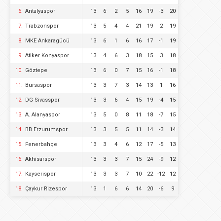
6.
Antalyaspor
13
6
2
5
16
19
-3
20
7.
Trabzonspor
13
5
4
4
21
19
2
19
8.
MKE Ankaragücü
13
6
1
6
16
17
-1
19
9.
Atiker Konyaspor
13
4
6
3
18
15
3
18
10.
Göztepe
13
6
0
7
15
16
-1
18
11.
Bursaspor
13
3
7
3
14
13
1
16
12.
DG Sivasspor
13
3
6
4
15
19
-4
15
13.
A. Alanyaspor
13
5
0
8
11
18
-7
15
14.
BB Erzurumspor
13
3
5
5
11
14
-3
14
15.
Fenerbahçe
13
3
4
6
12
17
-5
13
16.
Akhisarspor
13
3
3
7
15
24
-9
12
17.
Kayserispor
13
3
3
7
10
22
-12
12
18.
Çaykur Rizespor
13
1
6
6
14
20
-6
9