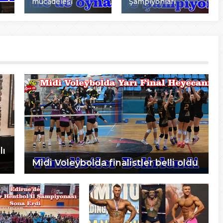
mücadelesi
Şampiyonları
lı
Midi Voleybolda finalistler belli oldu