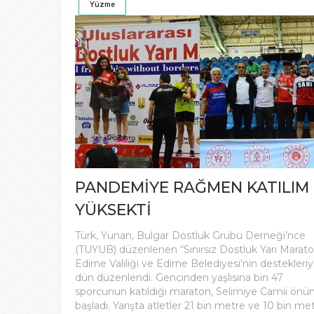
Yüzme
PANDEMİYE RAĞMEN KATILIM
YÜKSEKTİ
Türk, Yunan, Bulgar Dostluk Grubu Derneği’nce
(TUYUB) düzenlenen “Sınırsız Dostluk Yarı Marato
Edirne Valiliği ve Edirne Belediyesi’nin destekleriy
dün düzenlendi. Gencinden yaşlısına bin 47
sporcunun katıldığı maraton, Selimiye Camii önü
başladı. Yarışta atletler 21 bin metre ve 10 bin me