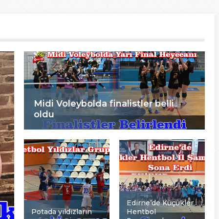
Midi Voleybolda finalistler belli
oldu
Edirne’de Küçükler
Potada yıldızların
Hentbol