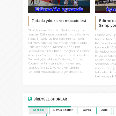
Potada yıldızların mücadelesi
Edirne’d
Şampiyon
Okul Sporları Yıldızlar Basketbol grup
maçları Edirne’de oynandı. Yıldız Kızlar ve
Edirne Yeni S
Yıldız Erkeklerde 8’er takımın katıldığı
final ve final
Edirne Grup Merkezi maçlarından Yıldız
Küçükler Hent
Erkekler Maçları Mimar Sinan Spor
belirlendi. Ed
Salonunda, Yıldız Kızlar maçları ise Edirne
Şampiyonluğu
Yeni Spor Salonunda oynandı. Kırklareli,
müsabakaları 
Balıkesir, Çanakkale, Tekirdağ, Edirne,
Salonunda oyn
Kocaeli illerinin şampiyon takımları,
ardından kayb
İstanbul’un ise 2. ve 4. takımlarının
maçlarında y
katıldığı müsabakalar 2’şer grupta […]
takımlar da f
hak kazandı. E
BİREYSEL
SPORLAR
Atletizm
Dövüş Sporları
Güreş
Judo