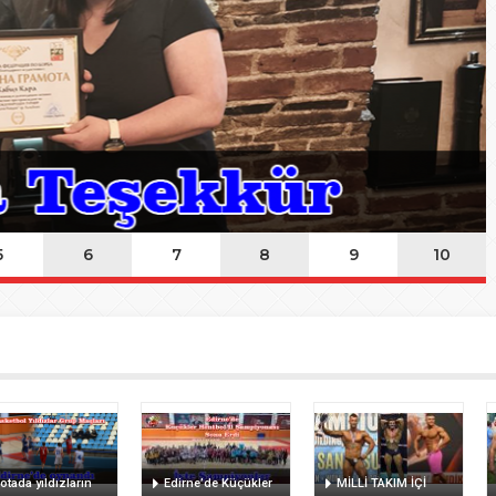
ında Kayıp
n Hakk’a yürüdü
Mehmet’i kaybettik
elsin
5
6
7
8
9
10
otada yıldızların
Edirne’de Küçükler
MİLLİ TAKIM İÇİ