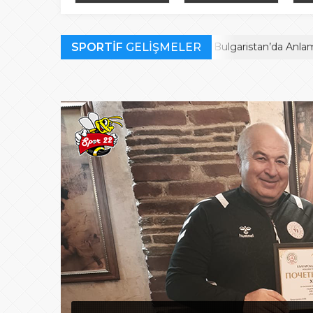
Bulgaristan’da
finalistler belli oldu
müc
Anlamlı Ödül
SPORTİF
Habil Kara’ya Bulgaristan’da Anlamlı Ödül
GELİŞMELER