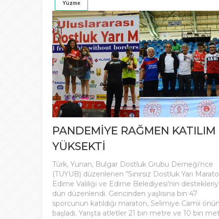
Yüzme
PANDEMİYE RAĞMEN KATILIM
YÜKSEKTİ
Türk, Yunan, Bulgar Dostluk Grubu Derneği’nce
(TUYUB) düzenlenen “Sınırsız Dostluk Yarı Marato
Edirne Valiliği ve Edirne Belediyesi’nin destekleriy
dün düzenlendi. Gencinden yaşlısına bin 47
sporcunun katıldığı maraton, Selimiye Camii önü
başladı. Yarışta atletler 21 bin metre ve 10 bin me