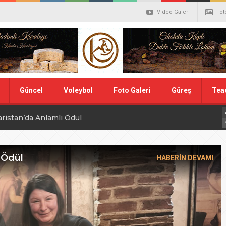
Video Galeri
Fot
Güncel
Voleybol
Foto Galeri
Güreş
Tea
aristan’da Anlamlı Ödül
alistler belli oldu
ler Hentbol Şampiyonları
 Ödül
HABERİN DEVAMI
 İDDİALIYIZ
ı Günü
N MİLLİ TAKIMINA TEŞEKKÜR