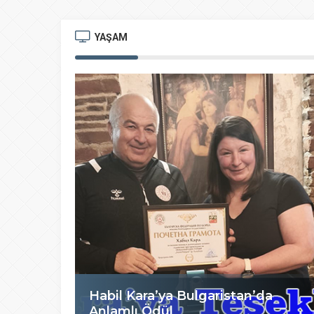
YAŞAM
Habil Kara’ya Bulgaristan’da
Anlamlı Ödül