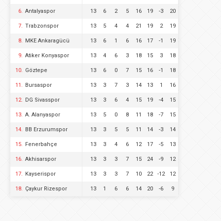
6.
Antalyaspor
13
6
2
5
16
19
-3
20
7.
Trabzonspor
13
5
4
4
21
19
2
19
8.
MKE Ankaragücü
13
6
1
6
16
17
-1
19
9.
Atiker Konyaspor
13
4
6
3
18
15
3
18
10.
Göztepe
13
6
0
7
15
16
-1
18
11.
Bursaspor
13
3
7
3
14
13
1
16
12.
DG Sivasspor
13
3
6
4
15
19
-4
15
13.
A. Alanyaspor
13
5
0
8
11
18
-7
15
14.
BB Erzurumspor
13
3
5
5
11
14
-3
14
15.
Fenerbahçe
13
3
4
6
12
17
-5
13
16.
Akhisarspor
13
3
3
7
15
24
-9
12
17.
Kayserispor
13
3
3
7
10
22
-12
12
18.
Çaykur Rizespor
13
1
6
6
14
20
-6
9