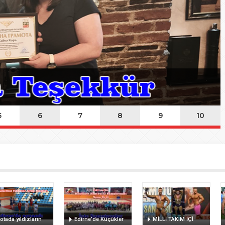
ında Kayıp
n Hakk’a yürüdü
Mehmet’i kaybettik
elsin
5
6
7
8
9
10
otada yıldızların
Edirne’de Küçükler
MİLLİ TAKIM İÇİ