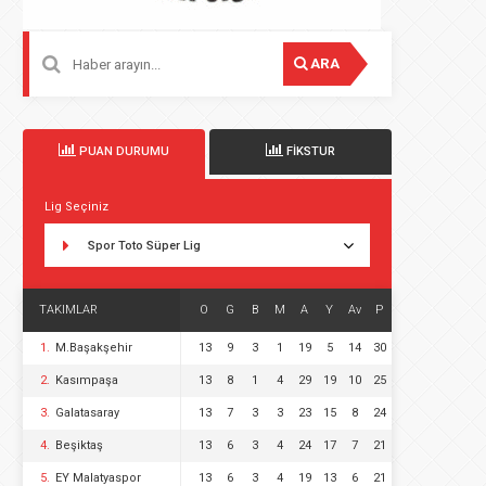
ARA
PUAN DURUMU
FİKSTUR
Lig Seçiniz
Spor Toto Süper Lig
TAKIMLAR
O
G
B
M
A
Y
Av
P
1.
M.Başakşehir
13
9
3
1
19
5
14
30
2.
Kasımpaşa
13
8
1
4
29
19
10
25
3.
Galatasaray
13
7
3
3
23
15
8
24
4.
Beşiktaş
13
6
3
4
24
17
7
21
5.
EY Malatyaspor
13
6
3
4
19
13
6
21