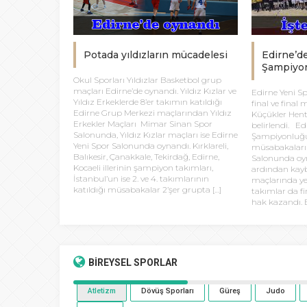
Potada yıldızların mücadelesi
Edirne’d
Şampiyon
Okul Sporları Yıldızlar Basketbol grup
maçları Edirne’de oynandı. Yıldız Kızlar ve
Edirne Yeni S
Yıldız Erkeklerde 8’er takımın katıldığı
final ve final
Edirne Grup Merkezi maçlarından Yıldız
Küçükler Hent
Erkekler Maçları Mimar Sinan Spor
belirlendi. Ed
Salonunda, Yıldız Kızlar maçları ise Edirne
Şampiyonluğu
Yeni Spor Salonunda oynandı. Kırklareli,
müsabakaları 
Balıkesir, Çanakkale, Tekirdağ, Edirne,
Salonunda oyn
Kocaeli illerinin şampiyon takımları,
ardından kayb
İstanbul’un ise 2. ve 4. takımlarının
maçlarında y
katıldığı müsabakalar 2’şer grupta […]
takımlar da f
hak kazandı. E
BİREYSEL
SPORLAR
Atletizm
Dövüş Sporları
Güreş
Judo