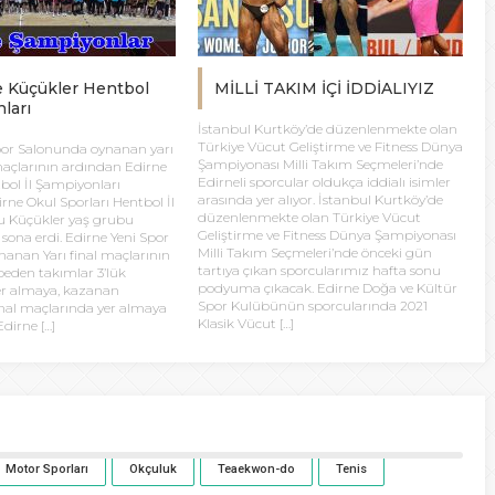
e Küçükler Hentbol
MİLLİ TAKIM İÇİ İDDİALIYIZ
ları
İstanbul Kurtköy’de düzenlenmekte olan
Türkiye Vücut Geliştirme ve Fitness Dünya
por Salonunda oynanan yarı
Şampiyonası Milli Takım Seçmeleri’nde
 maçlarının ardından Edirne
Edirneli sporcular oldukça iddialı isimler
bol İl Şampiyonları
arasında yer alıyor. İstanbul Kurtköy’de
irne Okul Sporları Hentbol İl
düzenlenmekte olan Türkiye Vücut
 Küçükler yaş grubu
Geliştirme ve Fitness Dünya Şampiyonası
sona erdi. Edirne Yeni Spor
Milli Takım Seçmeleri’nde önceki gün
anan Yarı final maçlarının
tartıya çıkan sporcularımız hafta sonu
eden takımlar 3’lük
podyuma çıkacak. Edirne Doğa ve Kültür
er almaya, kazanan
Spor Kulübünün sporcularında 2021
inal maçlarında yer almaya
Klasik Vücut […]
dirne […]
Motor Sporları
Okçuluk
Teaekwon-do
Tenis