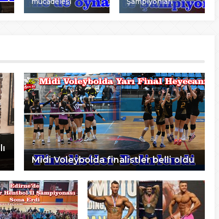
mücadelesi
Şampiyonları
lı
Midi Voleybolda finalistler belli oldu