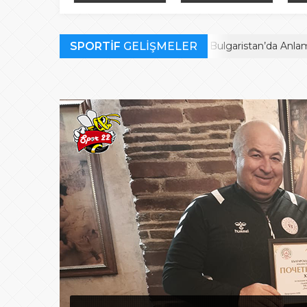
Bulgaristan’da
finalistler belli oldu
müc
Anlamlı Ödül
SPORTİF
Habil Kara’ya Bulgaristan’da Anlamlı Ödül
GELİŞMELER