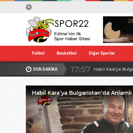
17:57
Futbol
Basketbol
Diğer Sporlar
Habil Kara’ya Bulg
10:28
Midi Voleybolda fin
SON DAKİKA
Spor Dışı
Yüzme
20:00
Edirne’de Küçük
Habil Kara’ya Bulgaristan’da Anlamlı
09:30
MİLLİ TAKIM İÇİ
08:00
Ağa Adayının Ac
20:00
ŞAHİ’DEN KADI