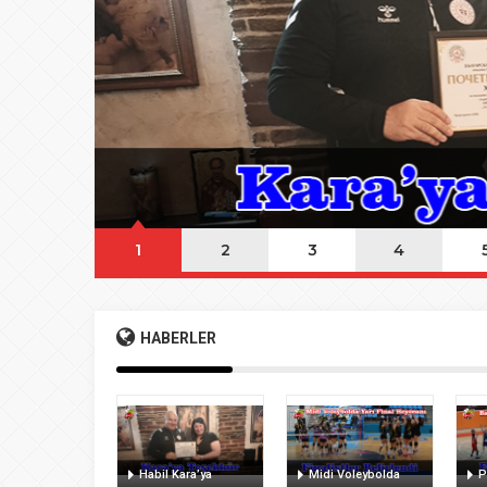
08:20
Buca Deplasman
20:20
Namazı beklerke
20:15
Büyük Usta Pele 
20:08
Takımını kuran g
1
2
3
4
HABERLER
Habil Kara’ya
Midi Voleybolda
P