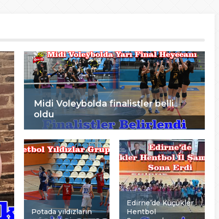
Midi Voleybolda finalistler belli
oldu
Edirne’de Küçükler
Potada yıldızların
Hentbol