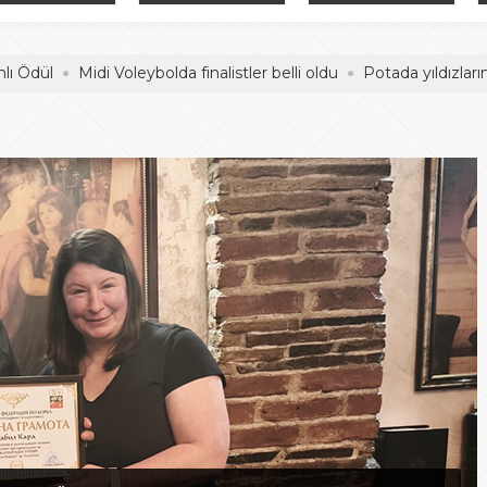
adelesi
Hentbol Şampiyonları
İDDİALIYIZ
Midi Voleybolda finalistler belli oldu
Potada yıldızların mücad