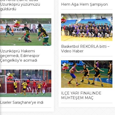
Uzunköprü yüzümüzü
Hem Ağa Hem Şampiyon
güldürdü
Basketbol REKORLA bitti –
Uzunköprü Hakemi
Video Haber
geçemedi, Edirnespor
Çengelköy’e acımadı
İLÇE YARI FİNALİNDE
MUHTEŞEM MAÇ
Liseler Saraçhane’ye indi