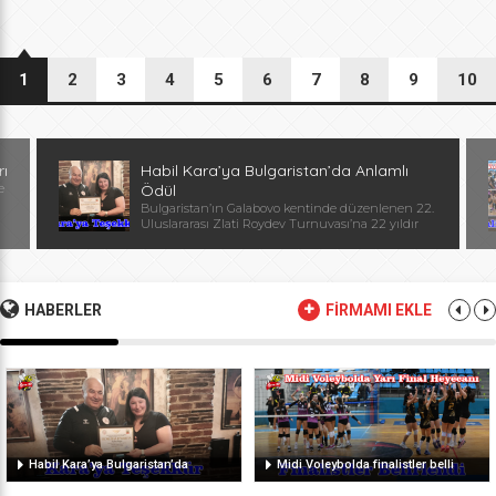
1
2
3
4
5
6
7
8
9
10
rı
Habil Kara’ya Bulgaristan’da Anlamlı
e
Ödül
Bulgaristan’ın Galabovo kentinde düzenlenen 22.
Uluslararası Zlati Roydev Turnuvası’na 22 yıldır
kesintisiz katılan Edirne güreş takımı, önemli bir
başarıya daha imza attı. Edirne ekibinin istikrarlı
katılımı ve elde ettiği başarılar dolayısıyla
Başantrenör Habil Kara’ya, Bulgaristan Güreş
Federasyonu Başkanı, Avrupa ve Dünya
HABERLER
FİRMAMI EKLE
Şampiyonu, olimpiyat ikincisi Stanka Zlateva
tarafından özel plaket takdim edildi. Ödül
töreninde konuşan Zlateva, […]
Habil Kara’ya Bulgaristan’da
Midi Voleybolda finalistler belli