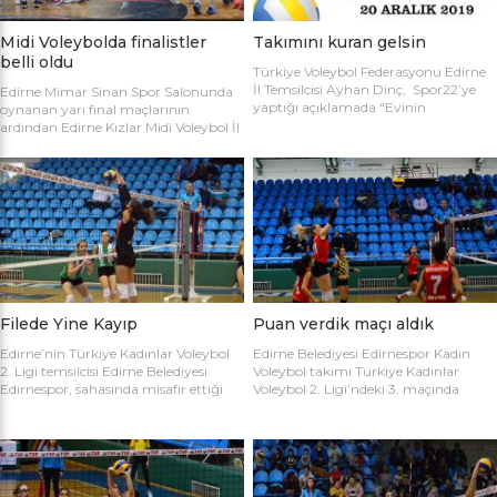
Midi Voleybolda finalistler
Takımını kuran gelsin
belli oldu
Türkiye Voleybol Federasyonu Edirne
İl Temsilcisi Ayhan Dinç, Spor22’ye
Edirne Mimar Sinan Spor Salonunda
yaptığı açıklamada “Evinin
oynanan yarı final maçlarının
Sultanları” voleybol turnuvası
ardından Edirne Kızlar Midi Voleybol İl
hakkında bilgi verdi. Edirne Voleybol İl
Şampiyonluğu final maçında
Temsilciliği olarak “Evinin Sultanları”
oynamaya hak kazanan takımlar
ismiyle Kadın Voleybol Turnuvası
belirlendi. İlk oynanan yarı final
organize ediliyor. 18 yaşını doldurmuş
maçında Atletik Trakya takımını 25-
tüm kadınların katılımına açık olan
17, 25-7 ve 25-20’lik setlerle 3-0
turnuvaya katılım için takım
mağlup eden Keşan Yıldızı takımı
kaptanlarının sporcu listesini sağlık
finale adını ilk yazdıran takım oldu.
raporlarıyla(sağlık ocağından
Oynanan ikinci maçta Avrupa
alınması yeterli) birlikte Gençlik Spor
Yıldızları ile Kırcasalih […]
İl […]
Filede Yine Kayıp
Puan verdik maçı aldık
Edirne’nin Türkiye Kadınlar Voleybol
Edirne Belediyesi Edirnespor Kadın
2. Ligi temsilcisi Edirne Belediyesi
Voleybol takımı Türkiye Kadınlar
Edirnespor, sahasında misafir ettiği
Voleybol 2. Ligi’ndeki 3. maçında
Salihli Belediyespor’a mağlup oldu.
İnegöl Voleybol’u 3-2 mağlup ederek
Türkiye Kadınlar Voleybol İkinci Ligi
ilk galibiyetini aldı. Mimar Sinan Spor
temsilcimiz Edirne Belediyesi
Salonu’nda Metin Demirbağ ve
Edirnespor, Mimar Sinan Spor
Emrah Baran’ın yönettiği
Salonu’nda Manisa Salihli
karşılaşmaya takımlar şu kadrolarla
Belediyespor’la karşılaştı. Takımlar
çıktılar: EDİRNESPOR: Simge