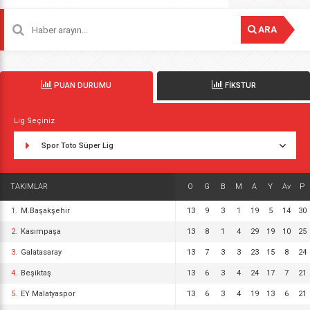
ARA
PUAN DURUMU
FİKSTUR
Lig Seçiniz
Spor Toto Süper Lig
TAKIMLAR
O
G
B
M
A
Y
Av
P
1.
M.Başakşehir
13
9
3
1
19
5
14
30
2.
Kasımpaşa
13
8
1
4
29
19
10
25
3.
Galatasaray
13
7
3
3
23
15
8
24
4.
Beşiktaş
13
6
3
4
24
17
7
21
5.
EY Malatyaspor
13
6
3
4
19
13
6
21