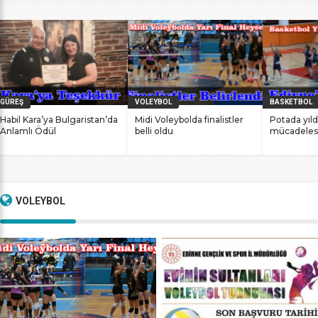
bile antrenmanlarına ara vermemesinin sonucunda
başarılarına yenilerini ekledi. İstanbul Ataköy’de 11-12 Mart
2017 tarihlerinde düzenlenen Masterlar […]
GÜREŞ
VOLEYBOL
BASKETBOL
Habil Kara’ya Bulgaristan’da
Midi Voleybolda finalistler
Potada yıld
Anlamlı Ödül
belli oldu
mücadeles
VOLEYBOL