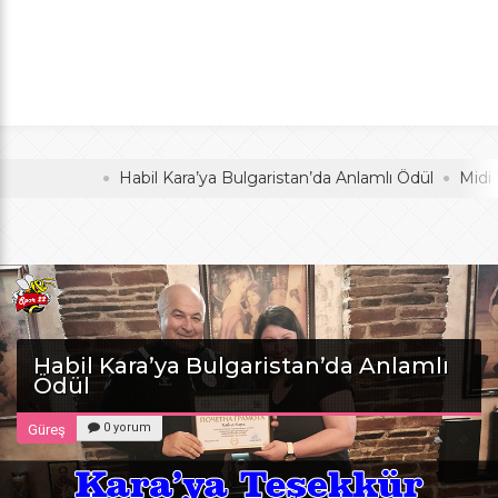
Anlamlı Ödül
oldu
Habil Kara’ya Bulgaristan’da Anlamlı Ödül
Midi Voleyb
Habil Kara’ya Bulgaristan’da Anlamlı
Ödül
0 yorum
Güreş