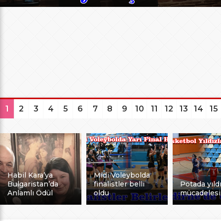
1
2
3
4
5
6
7
8
9
10
11
12
13
14
15
Habil Kara’ya
Midi Voleybolda
Bulgaristan’da
finalistler belli
Potada yıldı
Anlamlı Ödül
oldu
mücadelesi