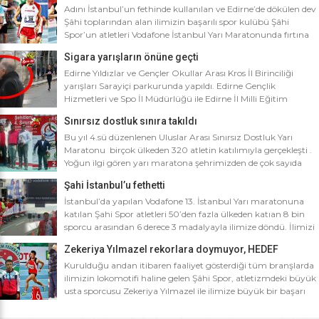
Adını İstanbul’un fethinde kullanılan ve Edirne’de dökülen dev
Şâhi toplarından alan ilimizin başarılı spor kulübü Şâhi
Spor’un atletleri Vodafone İstanbul Yarı Maratonunda fırtına
gibi esti. Dünyanın en iyi 10 yarı maratonu arasında yer alan
Sigara yarışların önüne geçti
Vodafone İstanbul Yarı Maratonu’na ilimizden Şâhi Spor 5
sporcusuyla katıldı. Vodafone İstanbul Yarı Maratonu 10 bin
Edirne Yıldızlar ve Gençler Okullar Arası Kros İl Birinciliği
metre yarışına toplamda 4 bin […]
yarışları Sarayiçi parkurunda yapıldı. Edirne Gençlik
Hizmetleri ve Spo İl Müdürlüğü ile Edirne İl Milli Eğitim
Müdürlüğü’nce ortaklaşa düzenlenen Okullar arası Kros İl
Sınırsız dostluk sınıra takıldı
Birinciliği yarışları Sarayiçi parkurunda yapıldı. Oldukça soğuk
ve yağmurlu bir havada düzenlenen yarışlara katılımın
Bu yıl 4.sü düzenlenen Uluslar Arası Sınırsız Dostluk Yarı
yoğun olması atletizm adına sevindirici bulunurken Atletizm
Maratonu birçok ülkeden 320 atletin katılımıyla gerçekleşti .
Federasyonu İl […]
Yoğun ilgi gören yarı maratona şehrimizden de çok sayıda
sporcunun yanı sıra Edirne Şahi Spordan 2 takım ve İş adamı
Şahi İstanbul’u fethetti
Ali Soydan tarafından yeni kurulmasına rağmen bir çok
branşta başarıdan başarıya koşan Edirne Al Kan Spor Kulübü
İstanbul’da yapılan Vodafone 13. İstanbul Yarı maratonuna
de […]
katılan Şahi Spor atletleri 50’den fazla ülkeden katıan 8 bin
sporcu arasından 6 derece 3 madalyayla ilimize döndü. İlimizi
faaliyet gösterdiği tüm branşlarda başarıyla temsil eden Şahi
Zekeriya Yılmazel rekorlara doymuyor, HEDEF
spor, başarılarına bir yensini ekledi. İstanbul’da yapılan ve
OLİMPİYAT ŞAMPİYONLUĞU
50’yi aşkın ülkeden 8 bin sporcunun katıldığı Vodafone 13.
Kurulduğu andan itibaren faaliyet gösterdiği tüm branşlarda
İstanbul Yarı Maratonuna katılan […]
ilimizin lokomotifi haline gelen Şâhi Spor, atletizmdeki büyük
usta sporcusu Zekeriya Yılmazel ile ilimize büyük bir başarı
daha getirdi. Geçtiğimiz yıl 800 metrede Türkiye rekorunu
ilimize getiren Zekeriya Yılmazel, kardan yollar kapandığında