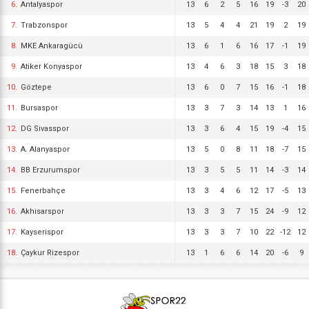
6.
Antalyaspor
13
6
2
5
16
19
-3
20
7.
Trabzonspor
13
5
4
4
21
19
2
19
8.
MKE Ankaragücü
13
6
1
6
16
17
-1
19
9.
Atiker Konyaspor
13
4
6
3
18
15
3
18
10.
Göztepe
13
6
0
7
15
16
-1
18
11.
Bursaspor
13
3
7
3
14
13
1
16
12.
DG Sivasspor
13
3
6
4
15
19
-4
15
13.
A. Alanyaspor
13
5
0
8
11
18
-7
15
14.
BB Erzurumspor
13
3
5
5
11
14
-3
14
15.
Fenerbahçe
13
3
4
6
12
17
-5
13
16.
Akhisarspor
13
3
3
7
15
24
-9
12
17.
Kayserispor
13
3
3
7
10
22
-12
12
18.
Çaykur Rizespor
13
1
6
6
14
20
-6
9