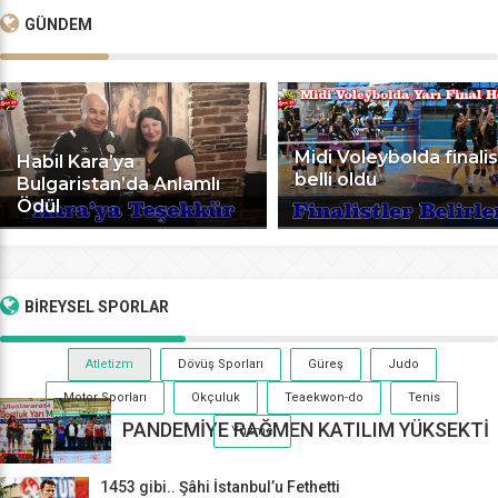
GÜNDEM
Midi Voleybolda finalis
Habil Kara’ya
belli oldu
Bulgaristan’da Anlamlı
Ödül
BİREYSEL
SPORLAR
Atletizm
Dövüş Sporları
Güreş
Judo
Motor Sporları
Okçuluk
Teaekwon-do
Tenis
PANDEMİYE RAĞMEN KATILIM YÜKSEKTİ
Yüzme
1453 gibi.. Şâhi İstanbul’u Fethetti