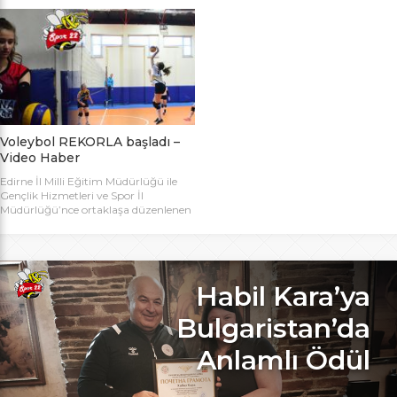
bugün başlıyor. Toplamda 14 takımın
Bakanlığı Projesi ile başlatılan ve ilk
katılımıyla düzenlenen 5. Valilik
grup müsabakaları Aralık ayında
Voleybol Turnuvasının teknik
oynanan Analig Voleybol
toplantısı ve kura çekimi Aliço
Turnuvasına katılan il karması
Pehlivan Sporcu Eğitim Merkezi
takımımız, Tekirdağ’daki grup
Toplantı Salonu’nda yapıldı.
maçların ardından Bilecik’teki Çeyrek
Toplantıya Voleybol hakemi ve
Final maçlarını da geçerek yarı
antrenörü Engin Toroslu, Ayhan […]
finallere yükseldi. Eskişehir’de
oynanan yarı final maçlarında […]
Voleybol REKORLA başladı –
Video Haber
Edirne İl Milli Eğitim Müdürlüğü ile
Gençlik Hizmetleri ve Spor İl
Müdürlüğü’nce ortaklaşa düzenlenen
ve Bu yıl 32 okulla katılım rekoru
kırılan Genç Kızlar A Kategorisi
Voleybol ilk gün maçlarında servis sayı
rekoru kırıldı. REKOR KATILIMA
REKORLU AÇILIŞ Edirne Okullar
Habil Kara’ya
Arası Genç Kızlar A Kategorisi
Voleybol İl Şampiyonluğu maçlarına
Bulgaristan’da
bu yıl 8 grupta toplam […]
Anlamlı Ödül