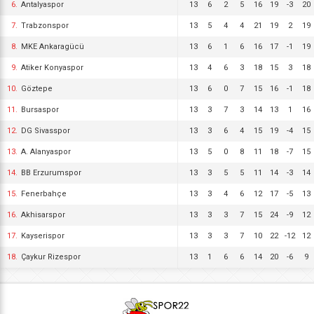
6.
Antalyaspor
13
6
2
5
16
19
-3
20
7.
Trabzonspor
13
5
4
4
21
19
2
19
8.
MKE Ankaragücü
13
6
1
6
16
17
-1
19
9.
Atiker Konyaspor
13
4
6
3
18
15
3
18
10.
Göztepe
13
6
0
7
15
16
-1
18
11.
Bursaspor
13
3
7
3
14
13
1
16
12.
DG Sivasspor
13
3
6
4
15
19
-4
15
13.
A. Alanyaspor
13
5
0
8
11
18
-7
15
14.
BB Erzurumspor
13
3
5
5
11
14
-3
14
15.
Fenerbahçe
13
3
4
6
12
17
-5
13
16.
Akhisarspor
13
3
3
7
15
24
-9
12
17.
Kayserispor
13
3
3
7
10
22
-12
12
18.
Çaykur Rizespor
13
1
6
6
14
20
-6
9