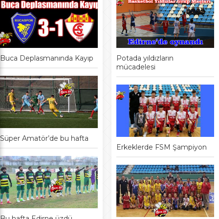
Buca Deplasmanında Kayıp
Potada yıldızların
mücadelesi
Süper Amatör’de bu hafta
Erkeklerde FSM Şampiyon
Bu hafta Edirne üzdü