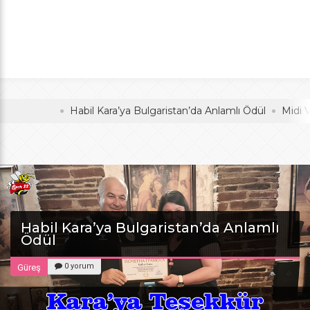
Anlamlı Ödül
oldu
Habil Kara’ya Bulgaristan’da Anlamlı Ödül
Midi Voleybo
Habil Kara’ya Bulgaristan’da Anlamlı
Ödül
0 yorum
Güreş