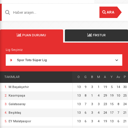
ARA
PUAN DURUMU
FİKSTUR
Lig Seçiniz
Spor Toto Süper Lig
TAKIMLAR
O
G
B
M
A
Y
Av
P
1.
M.Başakşehir
13
9
3
1
19
5
14
30
2.
Kasımpaşa
13
8
1
4
29
19
10
25
3.
Galatasaray
13
7
3
3
23
15
8
24
4.
Beşiktaş
13
6
3
4
24
17
7
21
5.
EY Malatyaspor
13
6
3
4
19
13
6
21