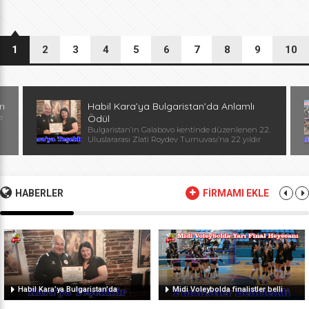
1
2
3
4
5
6
7
8
9
10
rı
Habil Kara’ya Bulgaristan’da Anlamlı
e
Ödül
Bulgaristan’ın Galabovo kentinde düzenlenen 22.
Uluslararası Zlati Roydev Turnuvası’na 22 yıldır
kesintisiz katılan Edirne güreş takımı, önemli bir
başarıya daha imza attı. Edirne ekibinin istikrarlı
katılımı ve elde ettiği başarılar dolayısıyla
Başantrenör Habil Kara’ya, Bulgaristan Güreş
Federasyonu Başkanı, Avrupa ve Dünya
HABERLER
FİRMAMI EKLE
Şampiyonu, olimpiyat ikincisi Stanka Zlateva
tarafından özel plaket takdim edildi. Ödül
töreninde konuşan Zlateva, […]
Habil Kara’ya Bulgaristan’da
Midi Voleybolda finalistler belli