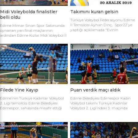
Midi Voleybolda finalistler
Takımını kuran gelsin
belli oldu
Türkiye Voleybol Federasyonu Edirne
İl Temsilcisi Ayhan Dinç, Spor22’ye
Edirne Mimar Sinan Spor Salonunda
yaptığı açıklamada “Evinin
oynanan yarı final maçlarının
Sultanları” voleybol turnuvası
ardından Edirne Kızlar Midi Voleybol İl
hakkında bilgi verdi. Edirne Voleybol İl
Şampiyonluğu final maçında
Temsilciliği olarak “Evinin Sultanları”
oynamaya hak kazanan takımlar
ismiyle Kadın Voleybol Turnuvası
belirlendi. İlk oynanan yarı final
organize ediliyor. 18 yaşını doldurmuş
maçında Atletik Trakya takımını 25-
tüm kadınların katılımına açık olan
17, 25-7 ve 25-20’lik setlerle 3-0
turnuvaya katılım için takım
mağlup eden Keşan Yıldızı takımı
kaptanlarının sporcu listesini sağlık
finale adını ilk yazdıran takım oldu.
raporlarıyla(sağlık ocağından
Oynanan ikinci maçta Avrupa
alınması yeterli) birlikte Gençlik Spor
Yıldızları ile Kırcasalih […]
İl […]
Filede Yine Kayıp
Puan verdik maçı aldık
Edirne’nin Türkiye Kadınlar Voleybol
Edirne Belediyesi Edirnespor Kadın
2. Ligi temsilcisi Edirne Belediyesi
Voleybol takımı Türkiye Kadınlar
Edirnespor, sahasında misafir ettiği
Voleybol 2. Ligi’ndeki 3. maçında
Salihli Belediyespor’a mağlup oldu.
İnegöl Voleybol’u 3-2 mağlup ederek
Türkiye Kadınlar Voleybol İkinci Ligi
ilk galibiyetini aldı. Mimar Sinan Spor
temsilcimiz Edirne Belediyesi
Salonu’nda Metin Demirbağ ve
Edirnespor, Mimar Sinan Spor
Emrah Baran’ın yönettiği
Salonu’nda Manisa Salihli
karşılaşmaya takımlar şu kadrolarla
Belediyespor’la karşılaştı. Takımlar
çıktılar: EDİRNESPOR: Simge