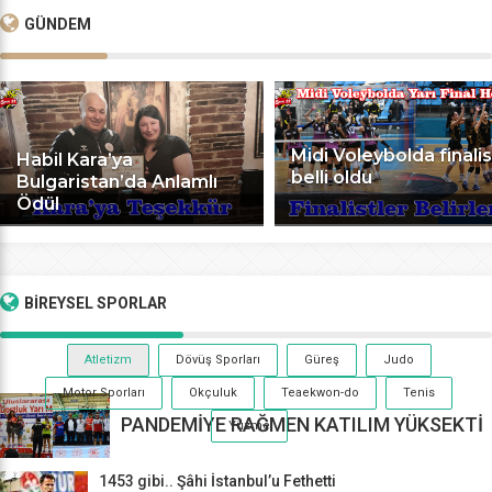
GÜNDEM
Midi Voleybolda finalis
Habil Kara’ya
belli oldu
Bulgaristan’da Anlamlı
Ödül
BİREYSEL
SPORLAR
Atletizm
Dövüş Sporları
Güreş
Judo
Motor Sporları
Okçuluk
Teaekwon-do
Tenis
PANDEMİYE RAĞMEN KATILIM YÜKSEKTİ
Yüzme
1453 gibi.. Şâhi İstanbul’u Fethetti