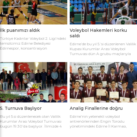
sahaya şu kadrolarla çıktılar: Edirne
Gülağız, Edanur Bayraklı, Sibel Mert,
Belediyesi Edirnespor: Simge, Edanur,
Ceren Atica, Simge Erden, S. Yaren
Sibel, Cere, Simge, Yaren, Halime,
Tank, Halime Akay, Selay Çalışkan,
Selay, Kübra, Deniz Salihli Belediye
Büşra […]
Spor: […]
İlk puanımızı aldık
Voleybol Hakemleri korku
saldı
Türkiye Kadınlar Voleybol 2. Ligi’ndeki
temsilcimiz Edirne Belediyesi
Edirne’de bu yıl 5.’si düzenlenen Valilik
Edirnespor, konsantrasyon
Kupası Kurumlar Arası Voleybol
eksikliğinin kurbanı oldu ve 2-0 öne
Turnuvası dün A grubu maçlarıyla
geçtiği maçı 3-2 kaybetti. Türkiye
başladı. İlk maçta Voleybol Hakemleri
Kadınlar Voleybol 2. Ligi’ne devam
ile Ecacılar Odası karşı karşıya geldi.
edilirken Edirnespor Kadın Voleybol
Maçı üçyüzden fazla voleybol sever
Takımı Mimar Sinan Spor Salonu’nda
izledi. Takımlar sahaya şu kadrolarla
kendi seyircisi önünde ilk maçına çıktı.
çıktılar: Voleybol Hakemleri: Oğulcan
İlk maçında deplasmanda Bursa
Kuru, Öyküm Akıncı, Ecem Göçmen,
Nilüfer Belediyesi’ne 3-0 mağlup
Özge Göktaş, Rabia Acun, Gökay
olmuştu. İkinci maçında konuk ettiği
Karatop, Semih Sormaz, Coşkun
Biga […]
Özsoy […]
5. Turnuva Başlıyor
Analig Finallerine doğru
Bu yıl 5.si düzenlenecek olan Valilik
Edirne’nin yetenekli voleybol
Kurumlar Arası Voleybol Turnuvası
antrenörlerinden Engin Toroslu
bugün 19:30’da başlıyor. İlimizde 4
yönetimindeki Edirne İl Karması,
yıldır kurumlar arasında düzenlenen
Analig Türkiye Finalleri’ne katılmak
Valilik Voleybol Turnuvasının 5.si
için hazırlıklarına devam ediyor. Spor