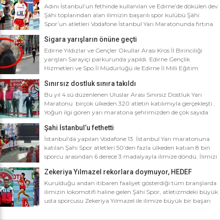
Adını İstanbul’un fethinde kullanılan ve Edirne’de dökülen dev
Şâhi toplarından alan ilimizin başarılı spor kulübü Şâhi
Spor’un atletleri Vodafone İstanbul Yarı Maratonunda fırtına
gibi esti. Dünyanın en iyi 10 yarı maratonu arasında yer alan
Sigara yarışların önüne geçti
Vodafone İstanbul Yarı Maratonu’na ilimizden Şâhi Spor 5
sporcusuyla katıldı. Vodafone İstanbul Yarı Maratonu 10 bin
Edirne Yıldızlar ve Gençler Okullar Arası Kros İl Birinciliği
metre yarışına toplamda 4 bin […]
yarışları Sarayiçi parkurunda yapıldı. Edirne Gençlik
Hizmetleri ve Spo İl Müdürlüğü ile Edirne İl Milli Eğitim
Müdürlüğü’nce ortaklaşa düzenlenen Okullar arası Kros İl
Sınırsız dostluk sınıra takıldı
Birinciliği yarışları Sarayiçi parkurunda yapıldı. Oldukça soğuk
ve yağmurlu bir havada düzenlenen yarışlara katılımın
Bu yıl 4.sü düzenlenen Uluslar Arası Sınırsız Dostluk Yarı
yoğun olması atletizm adına sevindirici bulunurken Atletizm
Maratonu birçok ülkeden 320 atletin katılımıyla gerçekleşti .
Federasyonu İl […]
Yoğun ilgi gören yarı maratona şehrimizden de çok sayıda
sporcunun yanı sıra Edirne Şahi Spordan 2 takım ve İş adamı
Şahi İstanbul’u fethetti
Ali Soydan tarafından yeni kurulmasına rağmen bir çok
branşta başarıdan başarıya koşan Edirne Al Kan Spor Kulübü
İstanbul’da yapılan Vodafone 13. İstanbul Yarı maratonuna
de […]
katılan Şahi Spor atletleri 50’den fazla ülkeden katıan 8 bin
sporcu arasından 6 derece 3 madalyayla ilimize döndü. İlimizi
faaliyet gösterdiği tüm branşlarda başarıyla temsil eden Şahi
Zekeriya Yılmazel rekorlara doymuyor, HEDEF
spor, başarılarına bir yensini ekledi. İstanbul’da yapılan ve
OLİMPİYAT ŞAMPİYONLUĞU
50’yi aşkın ülkeden 8 bin sporcunun katıldığı Vodafone 13.
Kurulduğu andan itibaren faaliyet gösterdiği tüm branşlarda
İstanbul Yarı Maratonuna katılan […]
ilimizin lokomotifi haline gelen Şâhi Spor, atletizmdeki büyük
usta sporcusu Zekeriya Yılmazel ile ilimize büyük bir başarı
daha getirdi. Geçtiğimiz yıl 800 metrede Türkiye rekorunu
ilimize getiren Zekeriya Yılmazel, kardan yollar kapandığında