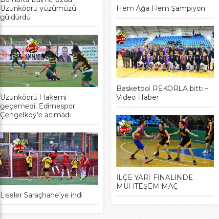
Uzunköprü yüzümüzü
Hem Ağa Hem Şampiyon
güldürdü
Basketbol REKORLA bitti –
Uzunköprü Hakemi
Video Haber
geçemedi, Edirnespor
Çengelköy’e acımadı
İLÇE YARI FİNALİNDE
MUHTEŞEM MAÇ
Liseler Saraçhane’ye indi