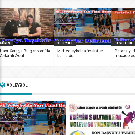
bile antrenmanlarına ara vermemesinin sonucunda
başarılarına yenilerini ekledi. İstanbul Ataköy’de 11-12 Mart
2017 tarihlerinde düzenlenen Masterlar […]
GÜREŞ
VOLEYBOL
BASKETBOL
Habil Kara’ya Bulgaristan’da
Midi Voleybolda finalistler
Potada yıld
Anlamlı Ödül
belli oldu
mücadeles
VOLEYBOL