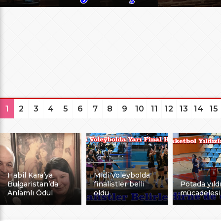
1
2
3
4
5
6
7
8
9
10
11
12
13
14
15
Habil Kara’ya
Midi Voleybolda
Bulgaristan’da
finalistler belli
Potada yıldı
Anlamlı Ödül
oldu
mücadelesi