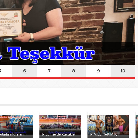
ında Kayıp
n Hakk’a yürüdü
Mehmet’i kaybettik
elsin
5
6
7
8
9
10
otada yıldızların
Edirne’de Küçükler
MİLLİ TAKIM İÇİ