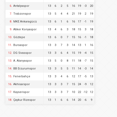
6.
Antalyaspor
13
6
2
5
16
19
-3
20
7.
Trabzonspor
13
5
4
4
21
19
2
19
8.
MKE Ankaragücü
13
6
1
6
16
17
-1
19
9.
Atiker Konyaspor
13
4
6
3
18
15
3
18
10.
Göztepe
13
6
0
7
15
16
-1
18
11.
Bursaspor
13
3
7
3
14
13
1
16
12.
DG Sivasspor
13
3
6
4
15
19
-4
15
13.
A. Alanyaspor
13
5
0
8
11
18
-7
15
14.
BB Erzurumspor
13
3
5
5
11
14
-3
14
15.
Fenerbahçe
13
3
4
6
12
17
-5
13
16.
Akhisarspor
13
3
3
7
15
24
-9
12
17.
Kayserispor
13
3
3
7
10
22
-12
12
18.
Çaykur Rizespor
13
1
6
6
14
20
-6
9