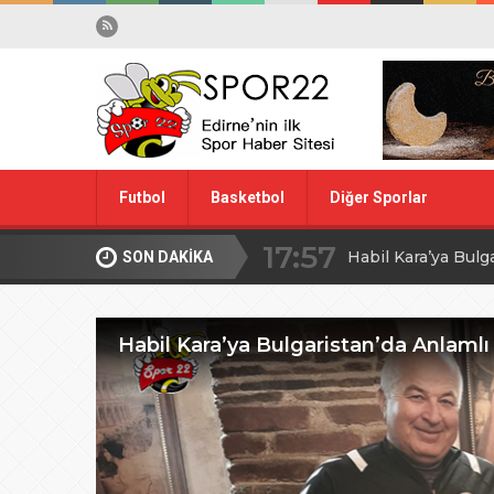
17:57
Futbol
Basketbol
Diğer Sporlar
Habil Kara’ya Bulg
10:28
Midi Voleybolda fin
SON DAKİKA
Spor Dışı
Yüzme
20:00
Edirne’de Küçük
Habil Kara’ya Bulgaristan’da Anlamlı
09:30
MİLLİ TAKIM İÇİ
08:00
Ağa Adayının Ac
20:00
ŞAHİ’DEN KADI