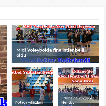
Midi Voleybolda finalistler belli
oldu
Edirne’de Küçükler
Potada yıldızların
Hentbol