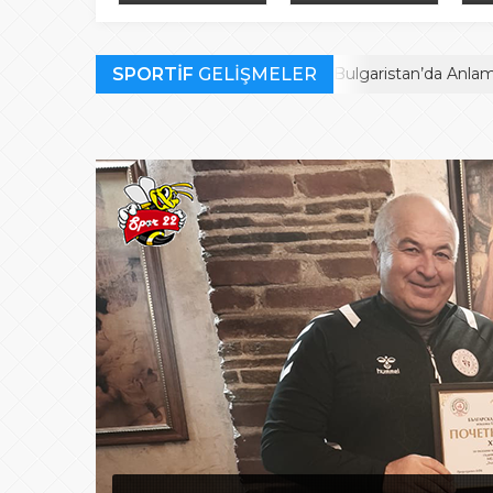
Bulgaristan’da
finalistler belli oldu
müc
Anlamlı Ödül
SPORTİF
Habil Kara’ya Bulgaristan’da Anlamlı Ödül
GELİŞMELER