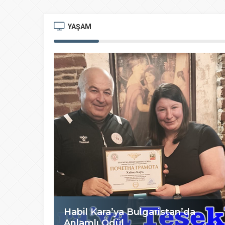
YAŞAM
Habil Kara’ya Bulgaristan’da
Anlamlı Ödül