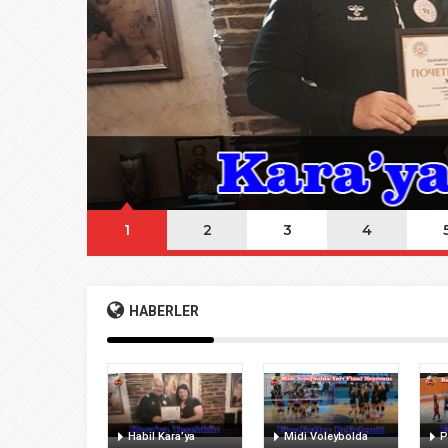
08:20
Buca Deplasman
20:20
Namazı beklerke
20:15
Büyük Usta Pele 
20:08
Takımını kuran g
1
2
3
4
HABERLER
Habil Kara’ya
Midi Voleybolda
P