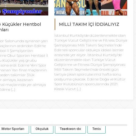
e Küçükler Hentbol
MİLLİ TAKIM İÇİ İDDİALIYIZ
ları
İstanbul Kurtköy’de düzenlenmekte olan
Türkiye Vücut Geliştirme ve Fitness Dünya
por Salonunda oynanan yarı
Şampiyonası Milli Takım Seçmeleri’nde
 maçlarının ardından Edirne
Edirneli sporcular oldukça iddialı isimler
bol İl Şampiyonları
arasında yer alıyor. İstanbul Kurtköy’de
irne Okul Sporları Hentbol İl
düzenlenmekte olan Türkiye Vücut
 Küçükler yaş grubu
Geliştirme ve Fitness Dünya Şampiyonası
sona erdi. Edirne Yeni Spor
Milli Takım Seçmeleri’nde önceki gün
anan Yarı final maçlarının
tartıya çıkan sporcularımız hafta sonu
eden takımlar 3’lük
podyuma çıkacak. Edirne Doğa ve Kültür
er almaya, kazanan
Spor Kulübünün sporcularında 2021
inal maçlarında yer almaya
Klasik Vücut […]
dirne […]
Motor Sporları
Okçuluk
Teaekwon-do
Tenis