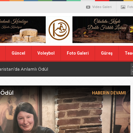
Video Galeri
Fot
Güncel
Voleybol
Foto Galeri
Güreş
Tea
aristan’da Anlamlı Ödül
alistler belli oldu
ler Hentbol Şampiyonları
 Ödül
HABERİN DEVAMI
 İDDİALIYIZ
ı Günü
N MİLLİ TAKIMINA TEŞEKKÜR