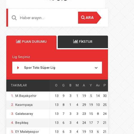
ARA
PUAN DURUMU
FİKSTUR
Lig Seçiniz
Spor Toto Süper Lig
TAKIMLAR
O
G
B
M
A
Y
Av
P
1.
M.Başakşehir
13
9
3
1
19
5
14
30
2.
Kasımpaşa
13
8
1
4
29
19
10
25
3.
Galatasaray
13
7
3
3
23
15
8
24
4.
Beşiktaş
13
6
3
4
24
17
7
21
5.
EY Malatyaspor
13
6
3
4
19
13
6
21