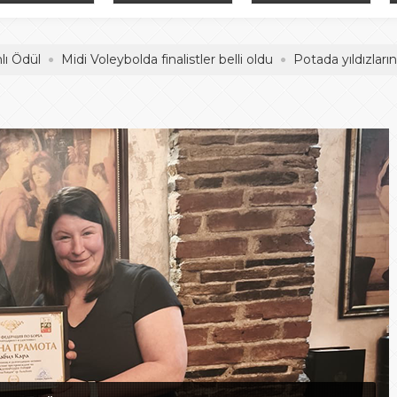
adelesi
Hentbol Şampiyonları
İDDİALIYIZ
Midi Voleybolda finalistler belli oldu
Potada yıldızların mücade