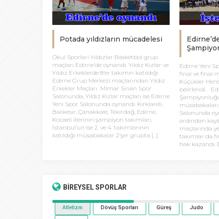
Potada yıldızların mücadelesi
Edirne’d
Şampiyon
Okul Sporları Yıldızlar Basketbol grup
maçları Edirne’de oynandı. Yıldız Kızlar ve
Edirne Yeni S
Yıldız Erkeklerde 8’er takımın katıldığı
final ve final
Edirne Grup Merkezi maçlarından Yıldız
Küçükler Hent
Erkekler Maçları Mimar Sinan Spor
belirlendi. Ed
Salonunda, Yıldız Kızlar maçları ise Edirne
Şampiyonluğu
Yeni Spor Salonunda oynandı. Kırklareli,
müsabakaları 
Balıkesir, Çanakkale, Tekirdağ, Edirne,
Salonunda oyn
Kocaeli illerinin şampiyon takımları,
ardından kayb
İstanbul’un ise 2. ve 4. takımlarının
maçlarında y
katıldığı müsabakalar 2’şer grupta […]
takımlar da f
hak kazandı. E
BİREYSEL
SPORLAR
Atletizm
Dövüş Sporları
Güreş
Judo