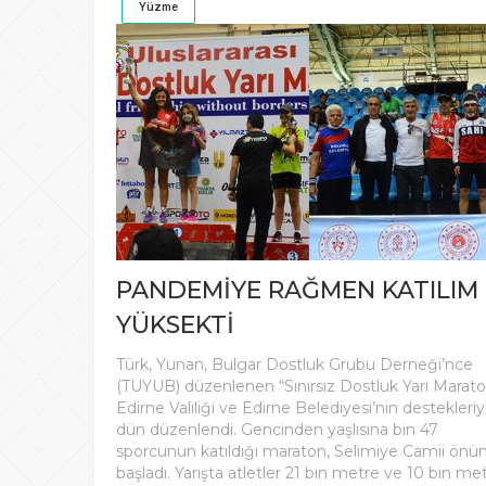
Yüzme
PANDEMİYE RAĞMEN KATILIM
YÜKSEKTİ
Türk, Yunan, Bulgar Dostluk Grubu Derneği’nce
(TUYUB) düzenlenen “Sınırsız Dostluk Yarı Marato
Edirne Valiliği ve Edirne Belediyesi’nin destekleriy
dün düzenlendi. Gencinden yaşlısına bin 47
sporcunun katıldığı maraton, Selimiye Camii önü
başladı. Yarışta atletler 21 bin metre ve 10 bin me