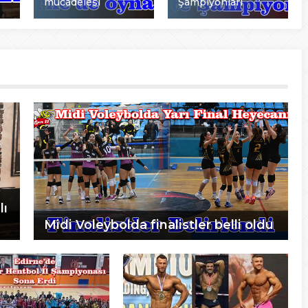
mücadelesi
Şampiyonları
lı
Midi Voleybolda finalistler belli oldu