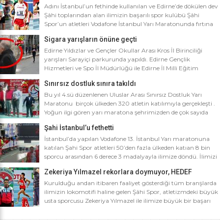
Adını İstanbul’un fethinde kullanılan ve Edirne’de dökülen dev
Şâhi toplarından alan ilimizin başarılı spor kulübü Şâhi
Spor’un atletleri Vodafone İstanbul Yarı Maratonunda fırtına
gibi esti. Dünyanın en iyi 10 yarı maratonu arasında yer alan
Sigara yarışların önüne geçti
Vodafone İstanbul Yarı Maratonu’na ilimizden Şâhi Spor 5
sporcusuyla katıldı. Vodafone İstanbul Yarı Maratonu 10 bin
Edirne Yıldızlar ve Gençler Okullar Arası Kros İl Birinciliği
metre yarışına toplamda 4 bin […]
yarışları Sarayiçi parkurunda yapıldı. Edirne Gençlik
Hizmetleri ve Spo İl Müdürlüğü ile Edirne İl Milli Eğitim
Müdürlüğü’nce ortaklaşa düzenlenen Okullar arası Kros İl
Sınırsız dostluk sınıra takıldı
Birinciliği yarışları Sarayiçi parkurunda yapıldı. Oldukça soğuk
ve yağmurlu bir havada düzenlenen yarışlara katılımın
Bu yıl 4.sü düzenlenen Uluslar Arası Sınırsız Dostluk Yarı
yoğun olması atletizm adına sevindirici bulunurken Atletizm
Maratonu birçok ülkeden 320 atletin katılımıyla gerçekleşti .
Federasyonu İl […]
Yoğun ilgi gören yarı maratona şehrimizden de çok sayıda
sporcunun yanı sıra Edirne Şahi Spordan 2 takım ve İş adamı
Şahi İstanbul’u fethetti
Ali Soydan tarafından yeni kurulmasına rağmen bir çok
branşta başarıdan başarıya koşan Edirne Al Kan Spor Kulübü
İstanbul’da yapılan Vodafone 13. İstanbul Yarı maratonuna
de […]
katılan Şahi Spor atletleri 50’den fazla ülkeden katıan 8 bin
sporcu arasından 6 derece 3 madalyayla ilimize döndü. İlimizi
faaliyet gösterdiği tüm branşlarda başarıyla temsil eden Şahi
Zekeriya Yılmazel rekorlara doymuyor, HEDEF
spor, başarılarına bir yensini ekledi. İstanbul’da yapılan ve
OLİMPİYAT ŞAMPİYONLUĞU
50’yi aşkın ülkeden 8 bin sporcunun katıldığı Vodafone 13.
Kurulduğu andan itibaren faaliyet gösterdiği tüm branşlarda
İstanbul Yarı Maratonuna katılan […]
ilimizin lokomotifi haline gelen Şâhi Spor, atletizmdeki büyük
usta sporcusu Zekeriya Yılmazel ile ilimize büyük bir başarı
daha getirdi. Geçtiğimiz yıl 800 metrede Türkiye rekorunu
ilimize getiren Zekeriya Yılmazel, kardan yollar kapandığında