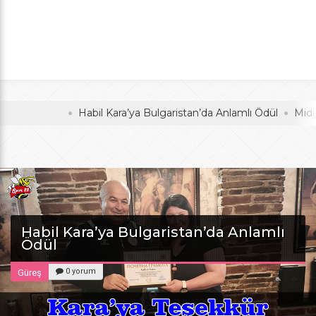
Anlamlı Ödül
oldu
Habil Kara’ya Bulgaristan’da Anlamlı Ödül
Midi Voley
Habil Kara’ya Bulgaristan’da Anlamlı
Ödül
0 yorum
Güreş