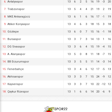
6.
Antalyaspor
13
6
2
5
16
19
-3
20
7.
Trabzonspor
13
5
4
4
21
19
2
19
8.
MKE Ankaragücü
13
6
1
6
16
17
-1
19
9.
Atiker Konyaspor
13
4
6
3
18
15
3
18
10.
Göztepe
13
6
0
7
15
16
-1
18
11.
Bursaspor
13
3
7
3
14
13
1
16
12.
DG Sivasspor
13
3
6
4
15
19
-4
15
13.
A. Alanyaspor
13
5
0
8
11
18
-7
15
14.
BB Erzurumspor
13
3
5
5
11
14
-3
14
15.
Fenerbahçe
13
3
4
6
12
17
-5
13
16.
Akhisarspor
13
3
3
7
15
24
-9
12
17.
Kayserispor
13
3
3
7
10
22
-12
12
18.
Çaykur Rizespor
13
1
6
6
14
20
-6
9