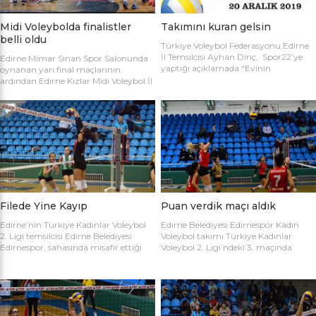
Midi Voleybolda finalistler
Takımını kuran gelsin
belli oldu
Türkiye Voleybol Federasyonu Edirne
İl Temsilcisi Ayhan Dinç, Spor22’ye
Edirne Mimar Sinan Spor Salonunda
yaptığı açıklamada “Evinin
oynanan yarı final maçlarının
Sultanları” voleybol turnuvası
ardından Edirne Kızlar Midi Voleybol İl
hakkında bilgi verdi. Edirne Voleybol İl
Şampiyonluğu final maçında
Temsilciliği olarak “Evinin Sultanları”
oynamaya hak kazanan takımlar
ismiyle Kadın Voleybol Turnuvası
belirlendi. İlk oynanan yarı final
organize ediliyor. 18 yaşını doldurmuş
maçında Atletik Trakya takımını 25-
tüm kadınların katılımına açık olan
17, 25-7 ve 25-20’lik setlerle 3-0
turnuvaya katılım için takım
mağlup eden Keşan Yıldızı takımı
kaptanlarının sporcu listesini sağlık
finale adını ilk yazdıran takım oldu.
raporlarıyla(sağlık ocağından
Oynanan ikinci maçta Avrupa
alınması yeterli) birlikte Gençlik Spor
Yıldızları ile Kırcasalih […]
İl […]
Filede Yine Kayıp
Puan verdik maçı aldık
Edirne’nin Türkiye Kadınlar Voleybol
Edirne Belediyesi Edirnespor Kadın
2. Ligi temsilcisi Edirne Belediyesi
Voleybol takımı Türkiye Kadınlar
Edirnespor, sahasında misafir ettiği
Voleybol 2. Ligi’ndeki 3. maçında
Salihli Belediyespor’a mağlup oldu.
İnegöl Voleybol’u 3-2 mağlup ederek
Türkiye Kadınlar Voleybol İkinci Ligi
ilk galibiyetini aldı. Mimar Sinan Spor
temsilcimiz Edirne Belediyesi
Salonu’nda Metin Demirbağ ve
Edirnespor, Mimar Sinan Spor
Emrah Baran’ın yönettiği
Salonu’nda Manisa Salihli
karşılaşmaya takımlar şu kadrolarla
Belediyespor’la karşılaştı. Takımlar
çıktılar: EDİRNESPOR: Simge