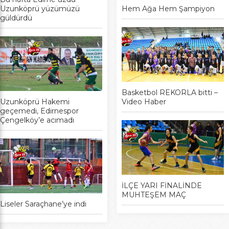
Uzunköprü yüzümüzü
Hem Ağa Hem Şampiyon
güldürdü
Basketbol REKORLA bitti –
Uzunköprü Hakemi
Video Haber
geçemedi, Edirnespor
Çengelköy’e acımadı
İLÇE YARI FİNALİNDE
MUHTEŞEM MAÇ
Liseler Saraçhane’ye indi