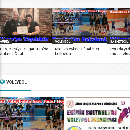
bile antrenmanlarına ara vermemesinin sonucunda
başarılarına yenilerini ekledi. İstanbul Ataköy’de 11-12 Mart
2017 tarihlerinde düzenlenen Masterlar […]
GÜREŞ
VOLEYBOL
BASKETBOL
Habil Kara’ya Bulgaristan’da
Midi Voleybolda finalistler
Potada yıld
Anlamlı Ödül
belli oldu
mücadeles
VOLEYBOL