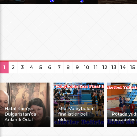
1
2
3
4
5
6
7
8
9
10
11
12
13
14
15
Habil Kara’ya
Midi Voleybolda
Bulgaristan’da
finalistler belli
Potada yıldı
Anlamlı Ödül
oldu
mücadelesi