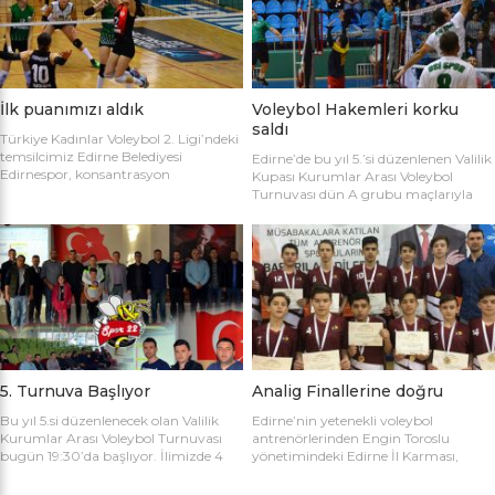
sahaya şu kadrolarla çıktılar: Edirne
Gülağız, Edanur Bayraklı, Sibel Mert,
Belediyesi Edirnespor: Simge, Edanur,
Ceren Atica, Simge Erden, S. Yaren
Sibel, Cere, Simge, Yaren, Halime,
Tank, Halime Akay, Selay Çalışkan,
Selay, Kübra, Deniz Salihli Belediye
Büşra […]
Spor: […]
İlk puanımızı aldık
Voleybol Hakemleri korku
saldı
Türkiye Kadınlar Voleybol 2. Ligi’ndeki
temsilcimiz Edirne Belediyesi
Edirne’de bu yıl 5.’si düzenlenen Valilik
Edirnespor, konsantrasyon
Kupası Kurumlar Arası Voleybol
eksikliğinin kurbanı oldu ve 2-0 öne
Turnuvası dün A grubu maçlarıyla
geçtiği maçı 3-2 kaybetti. Türkiye
başladı. İlk maçta Voleybol Hakemleri
Kadınlar Voleybol 2. Ligi’ne devam
ile Ecacılar Odası karşı karşıya geldi.
edilirken Edirnespor Kadın Voleybol
Maçı üçyüzden fazla voleybol sever
Takımı Mimar Sinan Spor Salonu’nda
izledi. Takımlar sahaya şu kadrolarla
kendi seyircisi önünde ilk maçına çıktı.
çıktılar: Voleybol Hakemleri: Oğulcan
İlk maçında deplasmanda Bursa
Kuru, Öyküm Akıncı, Ecem Göçmen,
Nilüfer Belediyesi’ne 3-0 mağlup
Özge Göktaş, Rabia Acun, Gökay
olmuştu. İkinci maçında konuk ettiği
Karatop, Semih Sormaz, Coşkun
Biga […]
Özsoy […]
5. Turnuva Başlıyor
Analig Finallerine doğru
Bu yıl 5.si düzenlenecek olan Valilik
Edirne’nin yetenekli voleybol
Kurumlar Arası Voleybol Turnuvası
antrenörlerinden Engin Toroslu
bugün 19:30’da başlıyor. İlimizde 4
yönetimindeki Edirne İl Karması,
yıldır kurumlar arasında düzenlenen
Analig Türkiye Finalleri’ne katılmak
Valilik Voleybol Turnuvasının 5.si
için hazırlıklarına devam ediyor. Spor