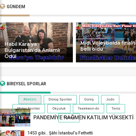
GÜNDEM
Midi Voleybolda finalis
Habil Kara’ya
belli oldu
Bulgaristan’da Anlamlı
Ödül
BİREYSEL
SPORLAR
Atletizm
Dövüş Sporları
Güreş
Judo
Motor Sporları
Okçuluk
Teaekwon-do
Tenis
PANDEMİYE RAĞMEN KATILIM YÜKSEKTİ
Yüzme
1453 gibi.. Şâhi İstanbul’u Fethetti