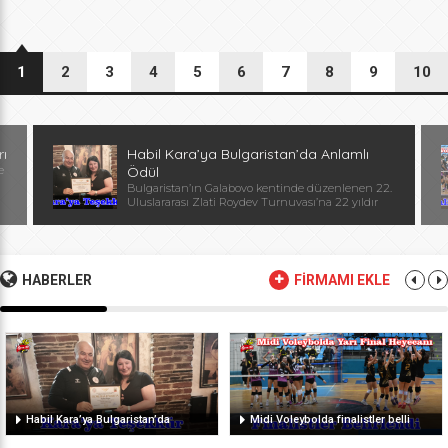
1
2
3
4
5
6
7
8
9
10
rı
Habil Kara’ya Bulgaristan’da Anlamlı
e
Ödül
Bulgaristan’ın Galabovo kentinde düzenlenen 22.
Uluslararası Zlati Roydev Turnuvası’na 22 yıldır
kesintisiz katılan Edirne güreş takımı, önemli bir
başarıya daha imza attı. Edirne ekibinin istikrarlı
katılımı ve elde ettiği başarılar dolayısıyla
Başantrenör Habil Kara’ya, Bulgaristan Güreş
Federasyonu Başkanı, Avrupa ve Dünya
HABERLER
FİRMAMI EKLE
Şampiyonu, olimpiyat ikincisi Stanka Zlateva
tarafından özel plaket takdim edildi. Ödül
töreninde konuşan Zlateva, […]
Habil Kara’ya Bulgaristan’da
Midi Voleybolda finalistler belli