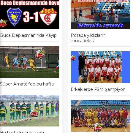
Buca Deplasmanında Kayıp
Potada yıldızların
mücadelesi
Süper Amatör’de bu hafta
Erkeklerde FSM Şampiyon
Bu hafta Edirne üzdü