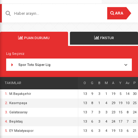
ARA
PUAN DURUMU
FİKSTUR
Lig Seçiniz
Spor Toto Süper Lig
TAKIMLAR
O
G
B
M
A
Y
Av
P
1.
M.Başakşehir
13
9
3
1
19
5
14
30
2.
Kasımpaşa
13
8
1
4
29
19
10
25
3.
Galatasaray
13
7
3
3
23
15
8
24
4.
Beşiktaş
13
6
3
4
24
17
7
21
5.
EY Malatyaspor
13
6
3
4
19
13
6
21