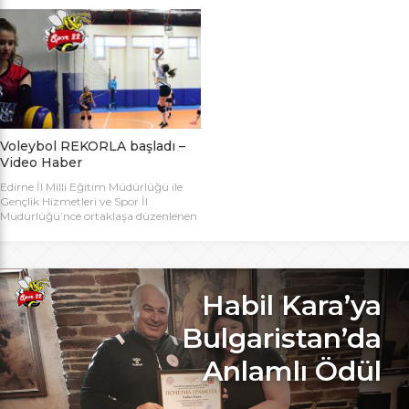
bugün başlıyor. Toplamda 14 takımın
Bakanlığı Projesi ile başlatılan ve ilk
katılımıyla düzenlenen 5. Valilik
grup müsabakaları Aralık ayında
Voleybol Turnuvasının teknik
oynanan Analig Voleybol
toplantısı ve kura çekimi Aliço
Turnuvasına katılan il karması
Pehlivan Sporcu Eğitim Merkezi
takımımız, Tekirdağ’daki grup
Toplantı Salonu’nda yapıldı.
maçların ardından Bilecik’teki Çeyrek
Toplantıya Voleybol hakemi ve
Final maçlarını da geçerek yarı
antrenörü Engin Toroslu, Ayhan […]
finallere yükseldi. Eskişehir’de
oynanan yarı final maçlarında […]
Voleybol REKORLA başladı –
Video Haber
Edirne İl Milli Eğitim Müdürlüğü ile
Gençlik Hizmetleri ve Spor İl
Müdürlüğü’nce ortaklaşa düzenlenen
ve Bu yıl 32 okulla katılım rekoru
kırılan Genç Kızlar A Kategorisi
Voleybol ilk gün maçlarında servis sayı
rekoru kırıldı. REKOR KATILIMA
REKORLU AÇILIŞ Edirne Okullar
Habil Kara’ya
Arası Genç Kızlar A Kategorisi
Voleybol İl Şampiyonluğu maçlarına
Bulgaristan’da
bu yıl 8 grupta toplam […]
Anlamlı Ödül