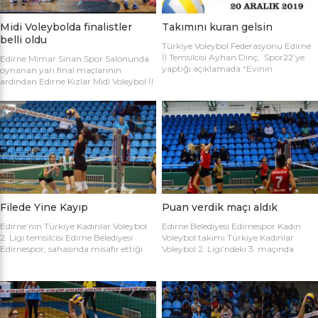
Midi Voleybolda finalistler
Takımını kuran gelsin
belli oldu
Türkiye Voleybol Federasyonu Edirne
İl Temsilcisi Ayhan Dinç, Spor22’ye
Edirne Mimar Sinan Spor Salonunda
yaptığı açıklamada “Evinin
oynanan yarı final maçlarının
Sultanları” voleybol turnuvası
ardından Edirne Kızlar Midi Voleybol İl
hakkında bilgi verdi. Edirne Voleybol İl
Şampiyonluğu final maçında
Temsilciliği olarak “Evinin Sultanları”
oynamaya hak kazanan takımlar
ismiyle Kadın Voleybol Turnuvası
belirlendi. İlk oynanan yarı final
organize ediliyor. 18 yaşını doldurmuş
maçında Atletik Trakya takımını 25-
tüm kadınların katılımına açık olan
17, 25-7 ve 25-20’lik setlerle 3-0
turnuvaya katılım için takım
mağlup eden Keşan Yıldızı takımı
kaptanlarının sporcu listesini sağlık
finale adını ilk yazdıran takım oldu.
raporlarıyla(sağlık ocağından
Oynanan ikinci maçta Avrupa
alınması yeterli) birlikte Gençlik Spor
Yıldızları ile Kırcasalih […]
İl […]
Filede Yine Kayıp
Puan verdik maçı aldık
Edirne’nin Türkiye Kadınlar Voleybol
Edirne Belediyesi Edirnespor Kadın
2. Ligi temsilcisi Edirne Belediyesi
Voleybol takımı Türkiye Kadınlar
Edirnespor, sahasında misafir ettiği
Voleybol 2. Ligi’ndeki 3. maçında
Salihli Belediyespor’a mağlup oldu.
İnegöl Voleybol’u 3-2 mağlup ederek
Türkiye Kadınlar Voleybol İkinci Ligi
ilk galibiyetini aldı. Mimar Sinan Spor
temsilcimiz Edirne Belediyesi
Salonu’nda Metin Demirbağ ve
Edirnespor, Mimar Sinan Spor
Emrah Baran’ın yönettiği
Salonu’nda Manisa Salihli
karşılaşmaya takımlar şu kadrolarla
Belediyespor’la karşılaştı. Takımlar
çıktılar: EDİRNESPOR: Simge