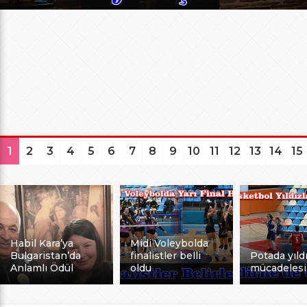
1
2
3
4
5
6
7
8
9
10
11
12
13
14
15
Habil Kara’ya
Midi Voleybolda
Bulgaristan’da
finalistler belli
Potada yıldı
Anlamlı Ödül
oldu
mücadelesi