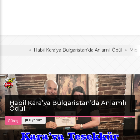
Anlamlı Ödül
oldu
Habil Kara’ya Bulgaristan’da Anlamlı Ödül
Midi Voleyb
Habil Kara’ya Bulgaristan’da Anlamlı
Ödül
0 yorum
Güreş