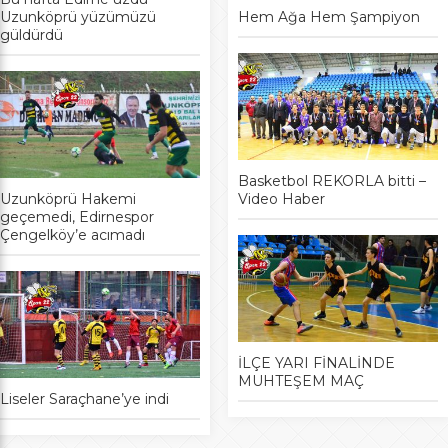
Uzunköprü yüzümüzü
Hem Ağa Hem Şampiyon
güldürdü
Basketbol REKORLA bitti –
Uzunköprü Hakemi
Video Haber
geçemedi, Edirnespor
Çengelköy’e acımadı
İLÇE YARI FİNALİNDE
MUHTEŞEM MAÇ
Liseler Saraçhane’ye indi