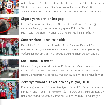
Adını İstanbul’un fethinde kullanılan ve Edirne’de dökülen dev
Şâhi toplarından alan ilimizin başarılı spor kulübü Şâhi
Spor’un atletleri Vodafone İstanbul Yarı Maratonunda fırtına
gibi esti. Dünyanın en iyi 10 yarı maratonu arasında yer alan
Sigara yarışların önüne geçti
Vodafone İstanbul Yarı Maratonu’na ilimizden Şâhi Spor 5
sporcusuyla katıldı. Vodafone İstanbul Yarı Maratonu 10 bin
Edirne Yıldızlar ve Gençler Okullar Arası Kros İl Birinciliği
metre yarışına toplamda 4 bin […]
yarışları Sarayiçi parkurunda yapıldı. Edirne Gençlik
Hizmetleri ve Spo İl Müdürlüğü ile Edirne İl Milli Eğitim
Müdürlüğü’nce ortaklaşa düzenlenen Okullar arası Kros İl
Sınırsız dostluk sınıra takıldı
Birinciliği yarışları Sarayiçi parkurunda yapıldı. Oldukça soğuk
ve yağmurlu bir havada düzenlenen yarışlara katılımın
Bu yıl 4.sü düzenlenen Uluslar Arası Sınırsız Dostluk Yarı
yoğun olması atletizm adına sevindirici bulunurken Atletizm
Maratonu birçok ülkeden 320 atletin katılımıyla gerçekleşti .
Federasyonu İl […]
Yoğun ilgi gören yarı maratona şehrimizden de çok sayıda
sporcunun yanı sıra Edirne Şahi Spordan 2 takım ve İş adamı
Şahi İstanbul’u fethetti
Ali Soydan tarafından yeni kurulmasına rağmen bir çok
branşta başarıdan başarıya koşan Edirne Al Kan Spor Kulübü
İstanbul’da yapılan Vodafone 13. İstanbul Yarı maratonuna
de […]
katılan Şahi Spor atletleri 50’den fazla ülkeden katıan 8 bin
sporcu arasından 6 derece 3 madalyayla ilimize döndü. İlimizi
faaliyet gösterdiği tüm branşlarda başarıyla temsil eden Şahi
Zekeriya Yılmazel rekorlara doymuyor, HEDEF
spor, başarılarına bir yensini ekledi. İstanbul’da yapılan ve
OLİMPİYAT ŞAMPİYONLUĞU
50’yi aşkın ülkeden 8 bin sporcunun katıldığı Vodafone 13.
Kurulduğu andan itibaren faaliyet gösterdiği tüm branşlarda
İstanbul Yarı Maratonuna katılan […]
ilimizin lokomotifi haline gelen Şâhi Spor, atletizmdeki büyük
usta sporcusu Zekeriya Yılmazel ile ilimize büyük bir başarı
daha getirdi. Geçtiğimiz yıl 800 metrede Türkiye rekorunu
ilimize getiren Zekeriya Yılmazel, kardan yollar kapandığında