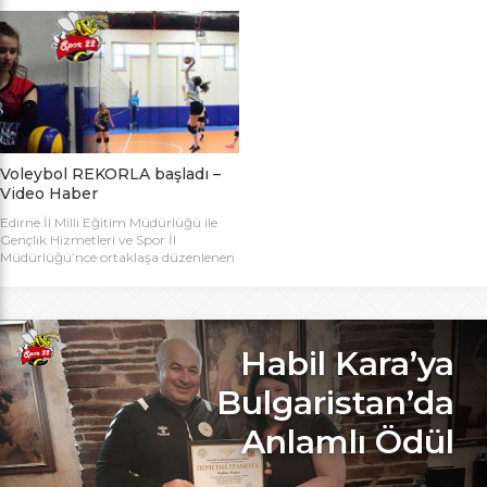
bugün başlıyor. Toplamda 14 takımın
Bakanlığı Projesi ile başlatılan ve ilk
katılımıyla düzenlenen 5. Valilik
grup müsabakaları Aralık ayında
Voleybol Turnuvasının teknik
oynanan Analig Voleybol
toplantısı ve kura çekimi Aliço
Turnuvasına katılan il karması
Pehlivan Sporcu Eğitim Merkezi
takımımız, Tekirdağ’daki grup
Toplantı Salonu’nda yapıldı.
maçların ardından Bilecik’teki Çeyrek
Toplantıya Voleybol hakemi ve
Final maçlarını da geçerek yarı
antrenörü Engin Toroslu, Ayhan […]
finallere yükseldi. Eskişehir’de
oynanan yarı final maçlarında […]
Voleybol REKORLA başladı –
Video Haber
Edirne İl Milli Eğitim Müdürlüğü ile
Gençlik Hizmetleri ve Spor İl
Müdürlüğü’nce ortaklaşa düzenlenen
ve Bu yıl 32 okulla katılım rekoru
kırılan Genç Kızlar A Kategorisi
Voleybol ilk gün maçlarında servis sayı
rekoru kırıldı. REKOR KATILIMA
REKORLU AÇILIŞ Edirne Okullar
Habil Kara’ya
Arası Genç Kızlar A Kategorisi
Voleybol İl Şampiyonluğu maçlarına
Bulgaristan’da
bu yıl 8 grupta toplam […]
Anlamlı Ödül