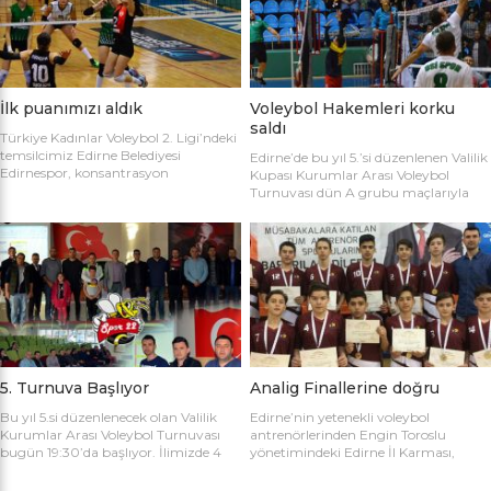
sahaya şu kadrolarla çıktılar: Edirne
Gülağız, Edanur Bayraklı, Sibel Mert,
Belediyesi Edirnespor: Simge, Edanur,
Ceren Atica, Simge Erden, S. Yaren
Sibel, Cere, Simge, Yaren, Halime,
Tank, Halime Akay, Selay Çalışkan,
Selay, Kübra, Deniz Salihli Belediye
Büşra […]
Spor: […]
İlk puanımızı aldık
Voleybol Hakemleri korku
saldı
Türkiye Kadınlar Voleybol 2. Ligi’ndeki
temsilcimiz Edirne Belediyesi
Edirne’de bu yıl 5.’si düzenlenen Valilik
Edirnespor, konsantrasyon
Kupası Kurumlar Arası Voleybol
eksikliğinin kurbanı oldu ve 2-0 öne
Turnuvası dün A grubu maçlarıyla
geçtiği maçı 3-2 kaybetti. Türkiye
başladı. İlk maçta Voleybol Hakemleri
Kadınlar Voleybol 2. Ligi’ne devam
ile Ecacılar Odası karşı karşıya geldi.
edilirken Edirnespor Kadın Voleybol
Maçı üçyüzden fazla voleybol sever
Takımı Mimar Sinan Spor Salonu’nda
izledi. Takımlar sahaya şu kadrolarla
kendi seyircisi önünde ilk maçına çıktı.
çıktılar: Voleybol Hakemleri: Oğulcan
İlk maçında deplasmanda Bursa
Kuru, Öyküm Akıncı, Ecem Göçmen,
Nilüfer Belediyesi’ne 3-0 mağlup
Özge Göktaş, Rabia Acun, Gökay
olmuştu. İkinci maçında konuk ettiği
Karatop, Semih Sormaz, Coşkun
Biga […]
Özsoy […]
5. Turnuva Başlıyor
Analig Finallerine doğru
Bu yıl 5.si düzenlenecek olan Valilik
Edirne’nin yetenekli voleybol
Kurumlar Arası Voleybol Turnuvası
antrenörlerinden Engin Toroslu
bugün 19:30’da başlıyor. İlimizde 4
yönetimindeki Edirne İl Karması,
yıldır kurumlar arasında düzenlenen
Analig Türkiye Finalleri’ne katılmak
Valilik Voleybol Turnuvasının 5.si
için hazırlıklarına devam ediyor. Spor