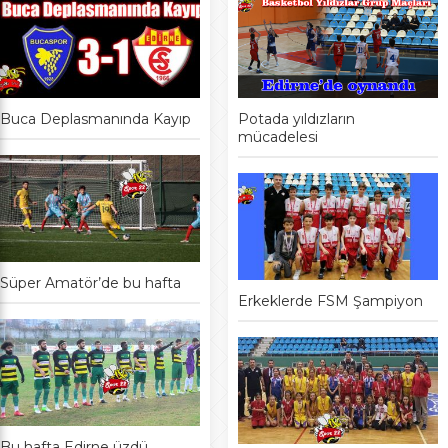
Buca Deplasmanında Kayıp
Potada yıldızların
mücadelesi
Süper Amatör’de bu hafta
Erkeklerde FSM Şampiyon
Bu hafta Edirne üzdü