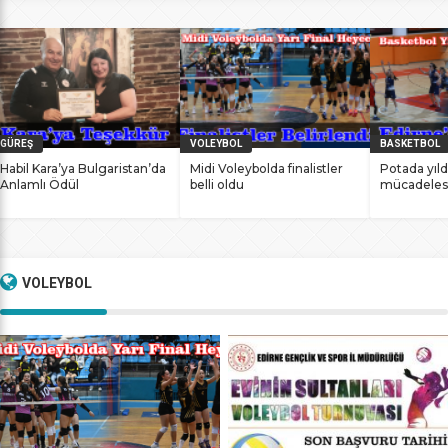
bile antrenmanlarına ara vermemesinin sonucunda
başarılarına yenilerini ekledi. İstanbul Ataköy’de 11-12 Mart
2017 tarihlerinde düzenlenen Masterlar […]
GÜREŞ
VOLEYBOL
BASKETBOL
Habil Kara’ya Bulgaristan’da
Midi Voleybolda finalistler
Potada yıld
Anlamlı Ödül
belli oldu
mücadeles
VOLEYBOL