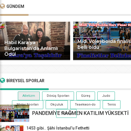
GÜNDEM
Midi Voleybolda finalis
Habil Kara’ya
belli oldu
Bulgaristan’da Anlamlı
Ödül
BİREYSEL
SPORLAR
Atletizm
Dövüş Sporları
Güreş
Judo
Motor Sporları
Okçuluk
Teaekwon-do
Tenis
PANDEMİYE RAĞMEN KATILIM YÜKSEKTİ
Yüzme
1453 gibi.. Şâhi İstanbul’u Fethetti