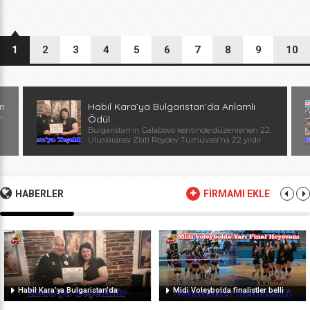
1
2
3
4
5
6
7
8
9
10
rı
Habil Kara’ya Bulgaristan’da Anlamlı
e
Ödül
Bulgaristan’ın Galabovo kentinde düzenlenen 22.
Uluslararası Zlati Roydev Turnuvası’na 22 yıldır
kesintisiz katılan Edirne güreş takımı, önemli bir
başarıya daha imza attı. Edirne ekibinin istikrarlı
katılımı ve elde ettiği başarılar dolayısıyla
Başantrenör Habil Kara’ya, Bulgaristan Güreş
Federasyonu Başkanı, Avrupa ve Dünya
HABERLER
FİRMAMI EKLE
Şampiyonu, olimpiyat ikincisi Stanka Zlateva
tarafından özel plaket takdim edildi. Ödül
töreninde konuşan Zlateva, […]
Habil Kara’ya Bulgaristan’da
Midi Voleybolda finalistler belli