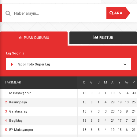
ARA
PUAN DURUMU
FİKSTUR
Lig Seçiniz
Spor Toto Süper Lig
TAKIMLAR
O
G
B
M
A
Y
Av
P
1.
M.Başakşehir
13
9
3
1
19
5
14
30
2.
Kasımpaşa
13
8
1
4
29
19
10
25
3.
Galatasaray
13
7
3
3
23
15
8
24
4.
Beşiktaş
13
6
3
4
24
17
7
21
5.
EY Malatyaspor
13
6
3
4
19
13
6
21