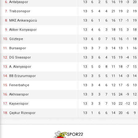
6.
Antalyaspor
13
6
2
5
16
19
-3
20
7.
Trabzonspor
13
5
4
4
21
19
2
19
8.
MKE Ankaragücü
13
6
1
6
16
17
-1
19
9.
Atiker Konyaspor
13
4
6
3
18
15
3
18
10.
Göztepe
13
6
0
7
15
16
-1
18
11.
Bursaspor
13
3
7
3
14
13
1
16
12.
DG Sivasspor
13
3
6
4
15
19
-4
15
13.
A. Alanyaspor
13
5
0
8
11
18
-7
15
14.
BB Erzurumspor
13
3
5
5
11
14
-3
14
15.
Fenerbahçe
13
3
4
6
12
17
-5
13
16.
Akhisarspor
13
3
3
7
15
24
-9
12
17.
Kayserispor
13
3
3
7
10
22
-12
12
18.
Çaykur Rizespor
13
1
6
6
14
20
-6
9