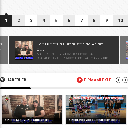
1
2
3
4
5
6
7
8
9
10
rı
Habil Kara’ya Bulgaristan’da Anlamlı
e
Ödül
Bulgaristan’ın Galabovo kentinde düzenlenen 22.
Uluslararası Zlati Roydev Turnuvası’na 22 yıldır
kesintisiz katılan Edirne güreş takımı, önemli bir
başarıya daha imza attı. Edirne ekibinin istikrarlı
katılımı ve elde ettiği başarılar dolayısıyla
Başantrenör Habil Kara’ya, Bulgaristan Güreş
Federasyonu Başkanı, Avrupa ve Dünya
HABERLER
FİRMAMI EKLE
Şampiyonu, olimpiyat ikincisi Stanka Zlateva
tarafından özel plaket takdim edildi. Ödül
töreninde konuşan Zlateva, […]
Habil Kara’ya Bulgaristan’da
Midi Voleybolda finalistler belli