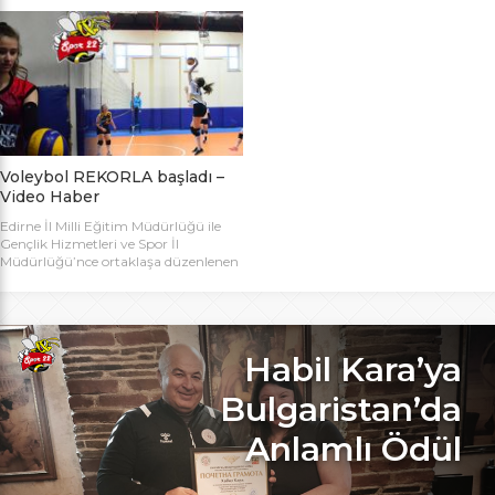
bugün başlıyor. Toplamda 14 takımın
Bakanlığı Projesi ile başlatılan ve ilk
katılımıyla düzenlenen 5. Valilik
grup müsabakaları Aralık ayında
Voleybol Turnuvasının teknik
oynanan Analig Voleybol
toplantısı ve kura çekimi Aliço
Turnuvasına katılan il karması
Pehlivan Sporcu Eğitim Merkezi
takımımız, Tekirdağ’daki grup
Toplantı Salonu’nda yapıldı.
maçların ardından Bilecik’teki Çeyrek
Toplantıya Voleybol hakemi ve
Final maçlarını da geçerek yarı
antrenörü Engin Toroslu, Ayhan […]
finallere yükseldi. Eskişehir’de
oynanan yarı final maçlarında […]
Voleybol REKORLA başladı –
Video Haber
Edirne İl Milli Eğitim Müdürlüğü ile
Gençlik Hizmetleri ve Spor İl
Müdürlüğü’nce ortaklaşa düzenlenen
ve Bu yıl 32 okulla katılım rekoru
kırılan Genç Kızlar A Kategorisi
Voleybol ilk gün maçlarında servis sayı
rekoru kırıldı. REKOR KATILIMA
REKORLU AÇILIŞ Edirne Okullar
Habil Kara’ya
Arası Genç Kızlar A Kategorisi
Voleybol İl Şampiyonluğu maçlarına
Bulgaristan’da
bu yıl 8 grupta toplam […]
Anlamlı Ödül