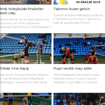
Midi Voleybolda finalistler
Takımını kuran gelsin
belli oldu
Türkiye Voleybol Federasyonu Edirne
İl Temsilcisi Ayhan Dinç, Spor22’ye
Edirne Mimar Sinan Spor Salonunda
yaptığı açıklamada “Evinin
oynanan yarı final maçlarının
Sultanları” voleybol turnuvası
ardından Edirne Kızlar Midi Voleybol İl
hakkında bilgi verdi. Edirne Voleybol İl
Şampiyonluğu final maçında
Temsilciliği olarak “Evinin Sultanları”
oynamaya hak kazanan takımlar
ismiyle Kadın Voleybol Turnuvası
belirlendi. İlk oynanan yarı final
organize ediliyor. 18 yaşını doldurmuş
maçında Atletik Trakya takımını 25-
tüm kadınların katılımına açık olan
17, 25-7 ve 25-20’lik setlerle 3-0
turnuvaya katılım için takım
mağlup eden Keşan Yıldızı takımı
kaptanlarının sporcu listesini sağlık
finale adını ilk yazdıran takım oldu.
raporlarıyla(sağlık ocağından
Oynanan ikinci maçta Avrupa
alınması yeterli) birlikte Gençlik Spor
Yıldızları ile Kırcasalih […]
İl […]
Filede Yine Kayıp
Puan verdik maçı aldık
Edirne’nin Türkiye Kadınlar Voleybol
Edirne Belediyesi Edirnespor Kadın
2. Ligi temsilcisi Edirne Belediyesi
Voleybol takımı Türkiye Kadınlar
Edirnespor, sahasında misafir ettiği
Voleybol 2. Ligi’ndeki 3. maçında
Salihli Belediyespor’a mağlup oldu.
İnegöl Voleybol’u 3-2 mağlup ederek
Türkiye Kadınlar Voleybol İkinci Ligi
ilk galibiyetini aldı. Mimar Sinan Spor
temsilcimiz Edirne Belediyesi
Salonu’nda Metin Demirbağ ve
Edirnespor, Mimar Sinan Spor
Emrah Baran’ın yönettiği
Salonu’nda Manisa Salihli
karşılaşmaya takımlar şu kadrolarla
Belediyespor’la karşılaştı. Takımlar
çıktılar: EDİRNESPOR: Simge