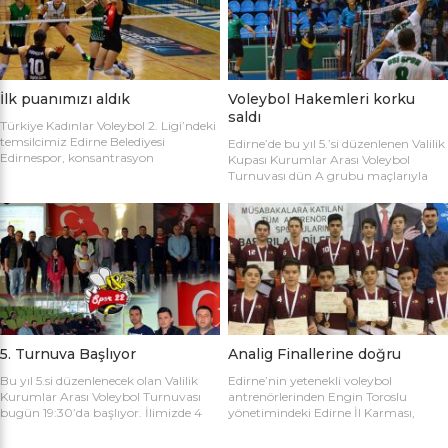
sahaya şu kadrolarla çıktılar: Edirne
Gülağız, Edanur Bayraklı, Sibel Mert,
Belediyesi Edirnespor: Simge, Edanur,
Ceren Atica, Simge Erden, S. Yaren
Sibel, Cere, Simge, Yaren, Halime,
Tank, Halime Akay, Selay Çalışkan,
Selay, Kübra, Deniz Salihli Belediye
Büşra […]
Spor: […]
İlk puanımızı aldık
Voleybol Hakemleri korku
saldı
Türkiye Kadınlar Voleybol 2. Ligi’ndeki
temsilcimiz Edirne Belediyesi
Edirne’de bu yıl 5.’si düzenlenen Valilik
Edirnespor, konsantrasyon
Kupası Kurumlar Arası Voleybol
eksikliğinin kurbanı oldu ve 2-0 öne
Turnuvası dün A grubu maçlarıyla
geçtiği maçı 3-2 kaybetti. Türkiye
başladı. İlk maçta Voleybol Hakemleri
Kadınlar Voleybol 2. Ligi’ne devam
ile Ecacılar Odası karşı karşıya geldi.
edilirken Edirnespor Kadın Voleybol
Maçı üçyüzden fazla voleybol sever
Takımı Mimar Sinan Spor Salonu’nda
izledi. Takımlar sahaya şu kadrolarla
kendi seyircisi önünde ilk maçına çıktı.
çıktılar: Voleybol Hakemleri: Oğulcan
İlk maçında deplasmanda Bursa
Kuru, Öyküm Akıncı, Ecem Göçmen,
Nilüfer Belediyesi’ne 3-0 mağlup
Özge Göktaş, Rabia Acun, Gökay
olmuştu. İkinci maçında konuk ettiği
Karatop, Semih Sormaz, Coşkun
Biga […]
Özsoy […]
5. Turnuva Başlıyor
Analig Finallerine doğru
Bu yıl 5.si düzenlenecek olan Valilik
Edirne’nin yetenekli voleybol
Kurumlar Arası Voleybol Turnuvası
antrenörlerinden Engin Toroslu
bugün 19:30’da başlıyor. İlimizde 4
yönetimindeki Edirne İl Karması,
yıldır kurumlar arasında düzenlenen
Analig Türkiye Finalleri’ne katılmak
Valilik Voleybol Turnuvasının 5.si
için hazırlıklarına devam ediyor. Spor