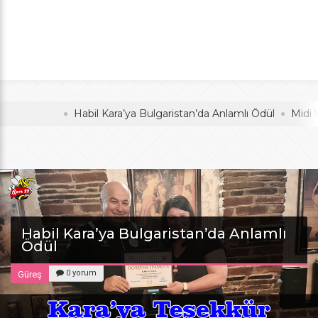
Anlamlı Ödül
oldu
Habil Kara’ya Bulgaristan’da Anlamlı Ödül
Midi Voleyb
Habil Kara’ya Bulgaristan’da Anlamlı
Ödül
0 yorum
Güreş