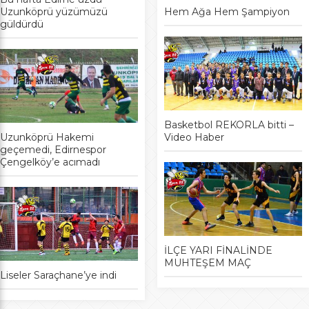
Uzunköprü yüzümüzü
Hem Ağa Hem Şampiyon
güldürdü
Basketbol REKORLA bitti –
Uzunköprü Hakemi
Video Haber
geçemedi, Edirnespor
Çengelköy’e acımadı
İLÇE YARI FİNALİNDE
MUHTEŞEM MAÇ
Liseler Saraçhane’ye indi