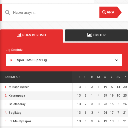
ARA
PUAN DURUMU
FİKSTUR
Lig Seçiniz
Spor Toto Süper Lig
TAKIMLAR
O
G
B
M
A
Y
Av
P
1.
M.Başakşehir
13
9
3
1
19
5
14
30
2.
Kasımpaşa
13
8
1
4
29
19
10
25
3.
Galatasaray
13
7
3
3
23
15
8
24
4.
Beşiktaş
13
6
3
4
24
17
7
21
5.
EY Malatyaspor
13
6
3
4
19
13
6
21