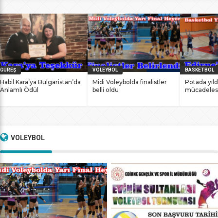
bile antrenmanlarına ara vermemesinin sonucunda
başarılarına yenilerini ekledi. İstanbul Ataköy’de 11-12 Mart
2017 tarihlerinde düzenlenen Masterlar […]
GÜREŞ
VOLEYBOL
BASKETBOL
Habil Kara’ya Bulgaristan’da
Midi Voleybolda finalistler
Potada yıld
Anlamlı Ödül
belli oldu
mücadeles
VOLEYBOL