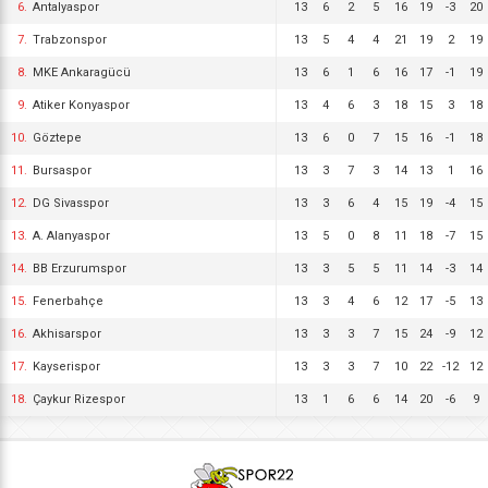
6.
Antalyaspor
13
6
2
5
16
19
-3
20
7.
Trabzonspor
13
5
4
4
21
19
2
19
8.
MKE Ankaragücü
13
6
1
6
16
17
-1
19
9.
Atiker Konyaspor
13
4
6
3
18
15
3
18
10.
Göztepe
13
6
0
7
15
16
-1
18
11.
Bursaspor
13
3
7
3
14
13
1
16
12.
DG Sivasspor
13
3
6
4
15
19
-4
15
13.
A. Alanyaspor
13
5
0
8
11
18
-7
15
14.
BB Erzurumspor
13
3
5
5
11
14
-3
14
15.
Fenerbahçe
13
3
4
6
12
17
-5
13
16.
Akhisarspor
13
3
3
7
15
24
-9
12
17.
Kayserispor
13
3
3
7
10
22
-12
12
18.
Çaykur Rizespor
13
1
6
6
14
20
-6
9