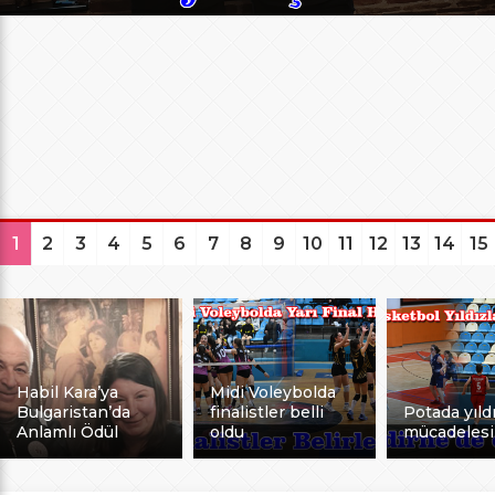
1
2
3
4
5
6
7
8
9
10
11
12
13
14
15
Habil Kara’ya
Midi Voleybolda
Bulgaristan’da
finalistler belli
Potada yıldı
Anlamlı Ödül
oldu
mücadelesi