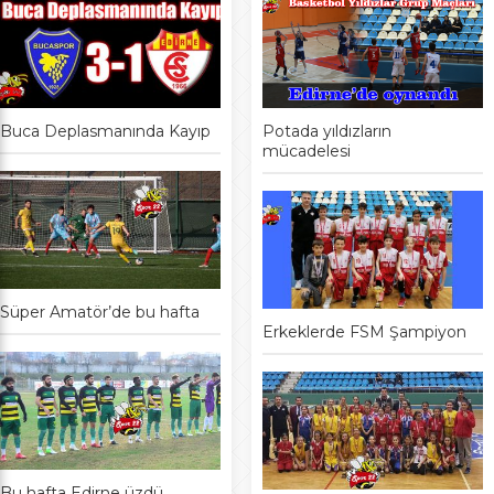
Buca Deplasmanında Kayıp
Potada yıldızların
mücadelesi
Süper Amatör’de bu hafta
Erkeklerde FSM Şampiyon
Bu hafta Edirne üzdü