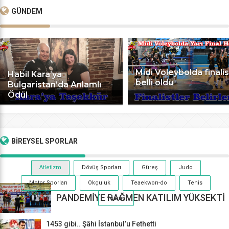
GÜNDEM
Midi Voleybolda finalis
Habil Kara’ya
belli oldu
Bulgaristan’da Anlamlı
Ödül
BİREYSEL
SPORLAR
Atletizm
Dövüş Sporları
Güreş
Judo
Motor Sporları
Okçuluk
Teaekwon-do
Tenis
PANDEMİYE RAĞMEN KATILIM YÜKSEKTİ
Yüzme
1453 gibi.. Şâhi İstanbul’u Fethetti