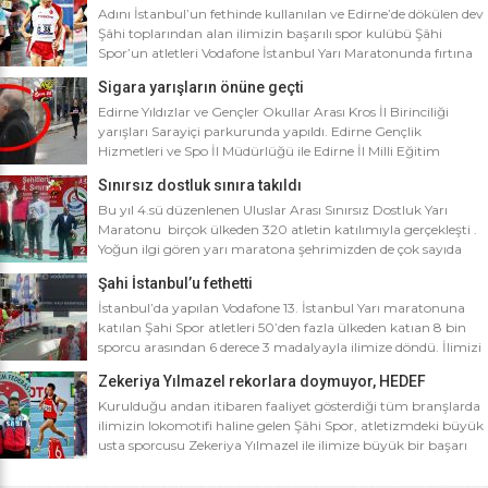
Adını İstanbul’un fethinde kullanılan ve Edirne’de dökülen dev
Şâhi toplarından alan ilimizin başarılı spor kulübü Şâhi
Spor’un atletleri Vodafone İstanbul Yarı Maratonunda fırtına
gibi esti. Dünyanın en iyi 10 yarı maratonu arasında yer alan
Sigara yarışların önüne geçti
Vodafone İstanbul Yarı Maratonu’na ilimizden Şâhi Spor 5
sporcusuyla katıldı. Vodafone İstanbul Yarı Maratonu 10 bin
Edirne Yıldızlar ve Gençler Okullar Arası Kros İl Birinciliği
metre yarışına toplamda 4 bin […]
yarışları Sarayiçi parkurunda yapıldı. Edirne Gençlik
Hizmetleri ve Spo İl Müdürlüğü ile Edirne İl Milli Eğitim
Müdürlüğü’nce ortaklaşa düzenlenen Okullar arası Kros İl
Sınırsız dostluk sınıra takıldı
Birinciliği yarışları Sarayiçi parkurunda yapıldı. Oldukça soğuk
ve yağmurlu bir havada düzenlenen yarışlara katılımın
Bu yıl 4.sü düzenlenen Uluslar Arası Sınırsız Dostluk Yarı
yoğun olması atletizm adına sevindirici bulunurken Atletizm
Maratonu birçok ülkeden 320 atletin katılımıyla gerçekleşti .
Federasyonu İl […]
Yoğun ilgi gören yarı maratona şehrimizden de çok sayıda
sporcunun yanı sıra Edirne Şahi Spordan 2 takım ve İş adamı
Şahi İstanbul’u fethetti
Ali Soydan tarafından yeni kurulmasına rağmen bir çok
branşta başarıdan başarıya koşan Edirne Al Kan Spor Kulübü
İstanbul’da yapılan Vodafone 13. İstanbul Yarı maratonuna
de […]
katılan Şahi Spor atletleri 50’den fazla ülkeden katıan 8 bin
sporcu arasından 6 derece 3 madalyayla ilimize döndü. İlimizi
faaliyet gösterdiği tüm branşlarda başarıyla temsil eden Şahi
Zekeriya Yılmazel rekorlara doymuyor, HEDEF
spor, başarılarına bir yensini ekledi. İstanbul’da yapılan ve
OLİMPİYAT ŞAMPİYONLUĞU
50’yi aşkın ülkeden 8 bin sporcunun katıldığı Vodafone 13.
Kurulduğu andan itibaren faaliyet gösterdiği tüm branşlarda
İstanbul Yarı Maratonuna katılan […]
ilimizin lokomotifi haline gelen Şâhi Spor, atletizmdeki büyük
usta sporcusu Zekeriya Yılmazel ile ilimize büyük bir başarı
daha getirdi. Geçtiğimiz yıl 800 metrede Türkiye rekorunu
ilimize getiren Zekeriya Yılmazel, kardan yollar kapandığında