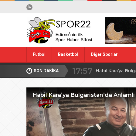
17:57
Futbol
Basketbol
Diğer Sporlar
Habil Kara’ya Bulg
10:28
Midi Voleybolda fin
SON DAKİKA
Spor Dışı
Yüzme
20:00
Edirne’de Küçük
Habil Kara’ya Bulgaristan’da Anlamlı
09:30
MİLLİ TAKIM İÇİ
08:00
Ağa Adayının Ac
20:00
ŞAHİ’DEN KADI