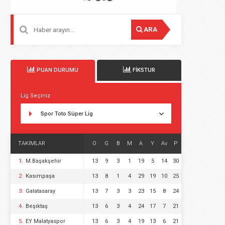
ARA
PUAN DURUMU
FİKSTUR
Lig Seçiniz
Spor Toto Süper Lig
TAKIMLAR
O
G
B
M
A
Y
Av
P
1.
M.Başakşehir
13
9
3
1
19
5
14
30
2.
Kasımpaşa
13
8
1
4
29
19
10
25
3.
Galatasaray
13
7
3
3
23
15
8
24
4.
Beşiktaş
13
6
3
4
24
17
7
21
5.
EY Malatyaspor
13
6
3
4
19
13
6
21