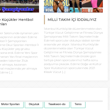
e Küçükler Hentbol
MİLLİ TAKIM İÇİ İDDİALIYIZ
ları
İstanbul Kurtköy’de düzenlenmekte olan
Türkiye Vücut Geliştirme ve Fitness Dünya
por Salonunda oynanan yarı
Şampiyonası Milli Takım Seçmeleri’nde
 maçlarının ardından Edirne
Edirneli sporcular oldukça iddialı isimler
bol İl Şampiyonları
arasında yer alıyor. İstanbul Kurtköy’de
irne Okul Sporları Hentbol İl
düzenlenmekte olan Türkiye Vücut
 Küçükler yaş grubu
Geliştirme ve Fitness Dünya Şampiyonası
sona erdi. Edirne Yeni Spor
Milli Takım Seçmeleri’nde önceki gün
anan Yarı final maçlarının
tartıya çıkan sporcularımız hafta sonu
eden takımlar 3’lük
podyuma çıkacak. Edirne Doğa ve Kültür
er almaya, kazanan
Spor Kulübünün sporcularında 2021
inal maçlarında yer almaya
Klasik Vücut […]
dirne […]
Motor Sporları
Okçuluk
Teaekwon-do
Tenis