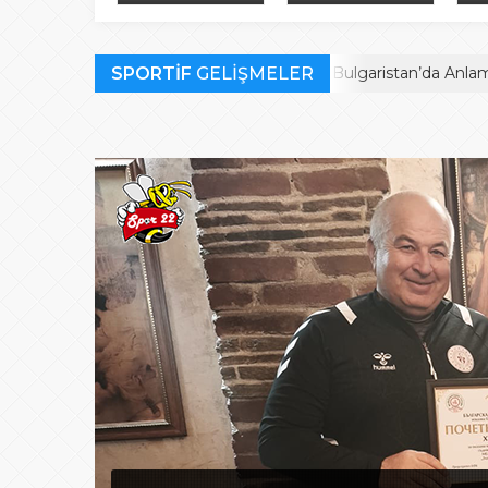
Bulgaristan’da
finalistler belli oldu
müc
Anlamlı Ödül
SPORTİF
Habil Kara’ya Bulgaristan’da Anlamlı Ödül
GELİŞMELER