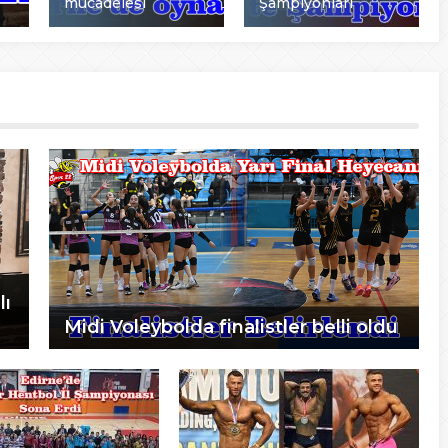
mücadelesi
Şampiyonları
lı
Midi Voleybolda finalistler belli oldu