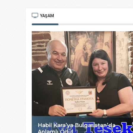
YAŞAM
Habil Kara’ya Bulgaristan’da
Anlamlı Ödül