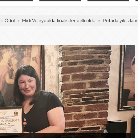
adelesi
Hentbol Şampiyonları
İDDİALIYIZ
Midi Voleybolda finalistler belli oldu
Potada yıldızların mücad