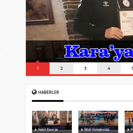
08:20
Buca Deplasman
20:20
Namazı beklerke
20:15
Büyük Usta Pele 
20:08
Takımını kuran g
1
2
3
4
HABERLER
Habil Kara’ya
Midi Voleybolda
P