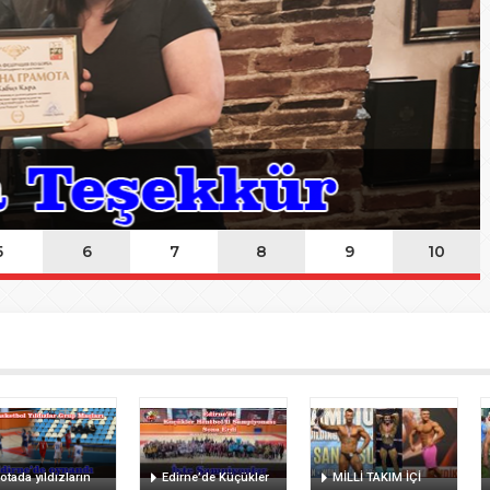
ında Kayıp
n Hakk’a yürüdü
Mehmet’i kaybettik
elsin
5
6
7
8
9
10
otada yıldızların
Edirne’de Küçükler
MİLLİ TAKIM İÇİ