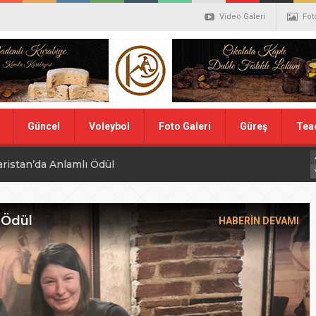
Video Galeri
Fot
Güncel
Voleybol
Foto Galeri
Güreş
Tea
aristan’da Anlamlı Ödül
alistler belli oldu
ler Hentbol Şampiyonları
 Ödül
HABERİN DEVAMI
 İDDİALIYIZ
ı Günü
N MİLLİ TAKIMINA TEŞEKKÜR