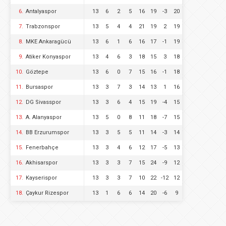
6.
Antalyaspor
13
6
2
5
16
19
-3
20
7.
Trabzonspor
13
5
4
4
21
19
2
19
8.
MKE Ankaragücü
13
6
1
6
16
17
-1
19
9.
Atiker Konyaspor
13
4
6
3
18
15
3
18
10.
Göztepe
13
6
0
7
15
16
-1
18
11.
Bursaspor
13
3
7
3
14
13
1
16
12.
DG Sivasspor
13
3
6
4
15
19
-4
15
13.
A. Alanyaspor
13
5
0
8
11
18
-7
15
14.
BB Erzurumspor
13
3
5
5
11
14
-3
14
15.
Fenerbahçe
13
3
4
6
12
17
-5
13
16.
Akhisarspor
13
3
3
7
15
24
-9
12
17.
Kayserispor
13
3
3
7
10
22
-12
12
18.
Çaykur Rizespor
13
1
6
6
14
20
-6
9