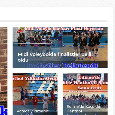
Midi Voleybolda finalistler belli
oldu
Edirne’de Küçükler
Potada yıldızların
Hentbol