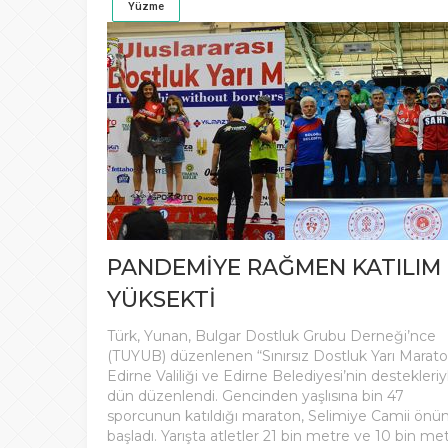
Yüzme
PANDEMİYE RAĞMEN KATILIM
YÜKSEKTİ
Türk, Yunan, Bulgar Dostluk Grubu Derneği’nce
(TUYUB) düzenlenen “Sınırsız Dostluk Yarı Marato
Edirne Valiliği ve Edirne Belediyesi’nin destekleriy
dün düzenlendi. Gencinden yaşlısına bin 47
sporcunun katıldığı maraton, Selimiye Camii önü
başladı. Yarışta atletler 21 bin metre ve 10 bin me