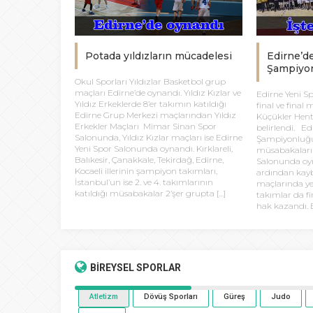
Potada yıldızların mücadelesi
Edirne’d
Şampiyon
Okul Sporları Yıldızlar Basketbol grup
maçları Edirne’de oynandı. Yıldız Kızlar ve
Edirne Yeni S
Yıldız Erkeklerde 8’er takımın katıldığı
final ve final
Edirne Grup Merkezi maçlarından Yıldız
Küçükler Hent
Erkekler Maçları Mimar Sinan Spor
belirlendi. Ed
Salonunda, Yıldız Kızlar maçları ise Edirne
Şampiyonluğu
Yeni Spor Salonunda oynandı. Kırklareli,
müsabakaları 
Balıkesir, Çanakkale, Tekirdağ, Edirne,
Salonunda oyn
Kocaeli illerinin şampiyon takımları,
ardından kayb
İstanbul’un ise 2. ve 4. takımlarının
maçlarında y
katıldığı müsabakalar 2’şer grupta […]
takımlar da f
hak kazandı. E
BİREYSEL
SPORLAR
Atletizm
Dövüş Sporları
Güreş
Judo