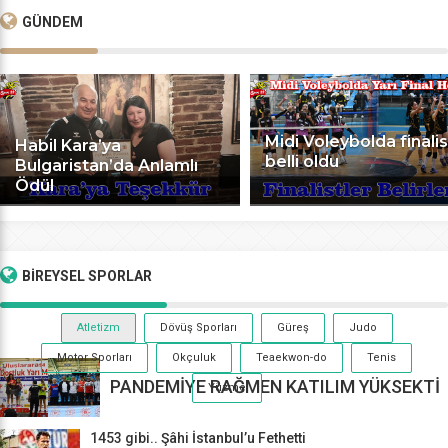
GÜNDEM
Midi Voleybolda finalis
Habil Kara’ya
belli oldu
Bulgaristan’da Anlamlı
Ödül
BİREYSEL
SPORLAR
Atletizm
Dövüş Sporları
Güreş
Judo
Motor Sporları
Okçuluk
Teaekwon-do
Tenis
PANDEMİYE RAĞMEN KATILIM YÜKSEKTİ
Yüzme
1453 gibi.. Şâhi İstanbul’u Fethetti