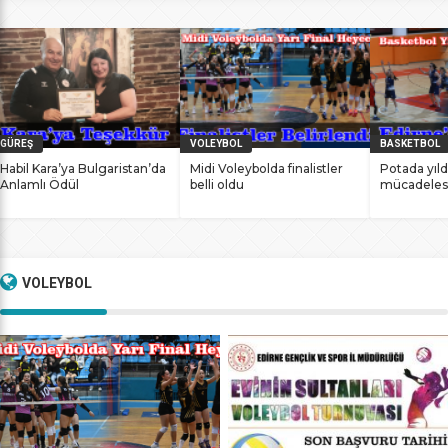
bile antrenmanlarına ara vermemesinin sonucunda
başarılarına yenilerini ekledi. İstanbul Ataköy’de 11-12 Mart
2017 tarihlerinde düzenlenen Masterlar […]
GÜREŞ
VOLEYBOL
BASKETBOL
Habil Kara’ya Bulgaristan’da
Midi Voleybolda finalistler
Potada yıld
Anlamlı Ödül
belli oldu
mücadeles
VOLEYBOL