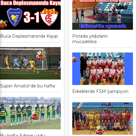
Buca Deplasmanında Kayıp
Potada yıldızların
mücadelesi
Süper Amatör’de bu hafta
Erkeklerde FSM Şampiyon
Bu hafta Edirne üzdü