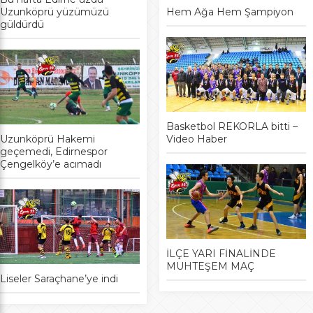
Uzunköprü yüzümüzü
Hem Ağa Hem Şampiyon
güldürdü
Basketbol REKORLA bitti –
Uzunköprü Hakemi
Video Haber
geçemedi, Edirnespor
Çengelköy’e acımadı
İLÇE YARI FİNALİNDE
MUHTEŞEM MAÇ
Liseler Saraçhane’ye indi