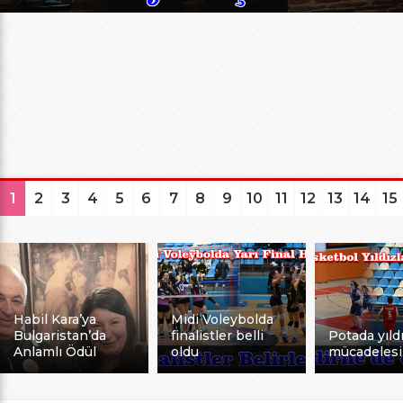
1
2
3
4
5
6
7
8
9
10
11
12
13
14
15
Habil Kara’ya
Midi Voleybolda
Bulgaristan’da
finalistler belli
Potada yıldı
Anlamlı Ödül
oldu
mücadelesi