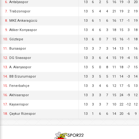
6.
Antalyaspor
13
6
2
5
16
19
-3
20
7.
Trabzonspor
13
5
4
4
21
19
2
19
8.
MKE Ankaragücü
13
6
1
6
16
17
-1
19
9.
Atiker Konyaspor
13
4
6
3
18
15
3
18
10.
Göztepe
13
6
0
7
15
16
-1
18
11.
Bursaspor
13
3
7
3
14
13
1
16
12.
DG Sivasspor
13
3
6
4
15
19
-4
15
13.
A. Alanyaspor
13
5
0
8
11
18
-7
15
14.
BB Erzurumspor
13
3
5
5
11
14
-3
14
15.
Fenerbahçe
13
3
4
6
12
17
-5
13
16.
Akhisarspor
13
3
3
7
15
24
-9
12
17.
Kayserispor
13
3
3
7
10
22
-12
12
18.
Çaykur Rizespor
13
1
6
6
14
20
-6
9