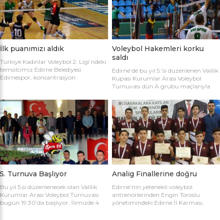
sahaya şu kadrolarla çıktılar: Edirne
Gülağız, Edanur Bayraklı, Sibel Mert,
Belediyesi Edirnespor: Simge, Edanur,
Ceren Atica, Simge Erden, S. Yaren
Sibel, Cere, Simge, Yaren, Halime,
Tank, Halime Akay, Selay Çalışkan,
Selay, Kübra, Deniz Salihli Belediye
Büşra […]
Spor: […]
İlk puanımızı aldık
Voleybol Hakemleri korku
saldı
Türkiye Kadınlar Voleybol 2. Ligi’ndeki
temsilcimiz Edirne Belediyesi
Edirne’de bu yıl 5.’si düzenlenen Valilik
Edirnespor, konsantrasyon
Kupası Kurumlar Arası Voleybol
eksikliğinin kurbanı oldu ve 2-0 öne
Turnuvası dün A grubu maçlarıyla
geçtiği maçı 3-2 kaybetti. Türkiye
başladı. İlk maçta Voleybol Hakemleri
Kadınlar Voleybol 2. Ligi’ne devam
ile Ecacılar Odası karşı karşıya geldi.
edilirken Edirnespor Kadın Voleybol
Maçı üçyüzden fazla voleybol sever
Takımı Mimar Sinan Spor Salonu’nda
izledi. Takımlar sahaya şu kadrolarla
kendi seyircisi önünde ilk maçına çıktı.
çıktılar: Voleybol Hakemleri: Oğulcan
İlk maçında deplasmanda Bursa
Kuru, Öyküm Akıncı, Ecem Göçmen,
Nilüfer Belediyesi’ne 3-0 mağlup
Özge Göktaş, Rabia Acun, Gökay
olmuştu. İkinci maçında konuk ettiği
Karatop, Semih Sormaz, Coşkun
Biga […]
Özsoy […]
5. Turnuva Başlıyor
Analig Finallerine doğru
Bu yıl 5.si düzenlenecek olan Valilik
Edirne’nin yetenekli voleybol
Kurumlar Arası Voleybol Turnuvası
antrenörlerinden Engin Toroslu
bugün 19:30’da başlıyor. İlimizde 4
yönetimindeki Edirne İl Karması,
yıldır kurumlar arasında düzenlenen
Analig Türkiye Finalleri’ne katılmak
Valilik Voleybol Turnuvasının 5.si
için hazırlıklarına devam ediyor. Spor