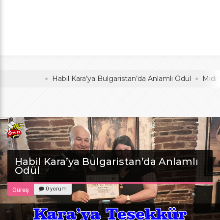
Anlamlı Ödül
oldu
Habil Kara’ya Bulgaristan’da Anlamlı Ödül
Midi Voleyb
Habil Kara’ya Bulgaristan’da Anlamlı
Ödül
0 yorum
Güreş