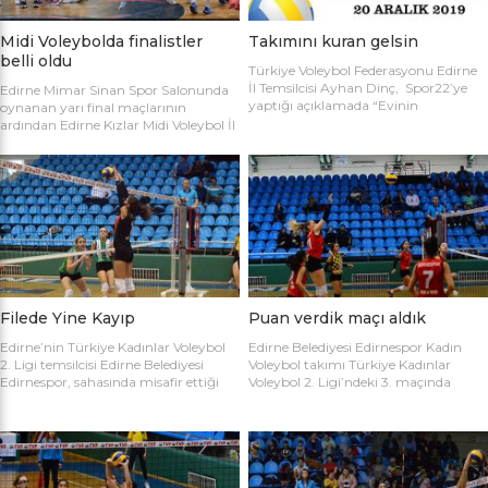
Midi Voleybolda finalistler
Takımını kuran gelsin
belli oldu
Türkiye Voleybol Federasyonu Edirne
İl Temsilcisi Ayhan Dinç, Spor22’ye
Edirne Mimar Sinan Spor Salonunda
yaptığı açıklamada “Evinin
oynanan yarı final maçlarının
Sultanları” voleybol turnuvası
ardından Edirne Kızlar Midi Voleybol İl
hakkında bilgi verdi. Edirne Voleybol İl
Şampiyonluğu final maçında
Temsilciliği olarak “Evinin Sultanları”
oynamaya hak kazanan takımlar
ismiyle Kadın Voleybol Turnuvası
belirlendi. İlk oynanan yarı final
organize ediliyor. 18 yaşını doldurmuş
maçında Atletik Trakya takımını 25-
tüm kadınların katılımına açık olan
17, 25-7 ve 25-20’lik setlerle 3-0
turnuvaya katılım için takım
mağlup eden Keşan Yıldızı takımı
kaptanlarının sporcu listesini sağlık
finale adını ilk yazdıran takım oldu.
raporlarıyla(sağlık ocağından
Oynanan ikinci maçta Avrupa
alınması yeterli) birlikte Gençlik Spor
Yıldızları ile Kırcasalih […]
İl […]
Filede Yine Kayıp
Puan verdik maçı aldık
Edirne’nin Türkiye Kadınlar Voleybol
Edirne Belediyesi Edirnespor Kadın
2. Ligi temsilcisi Edirne Belediyesi
Voleybol takımı Türkiye Kadınlar
Edirnespor, sahasında misafir ettiği
Voleybol 2. Ligi’ndeki 3. maçında
Salihli Belediyespor’a mağlup oldu.
İnegöl Voleybol’u 3-2 mağlup ederek
Türkiye Kadınlar Voleybol İkinci Ligi
ilk galibiyetini aldı. Mimar Sinan Spor
temsilcimiz Edirne Belediyesi
Salonu’nda Metin Demirbağ ve
Edirnespor, Mimar Sinan Spor
Emrah Baran’ın yönettiği
Salonu’nda Manisa Salihli
karşılaşmaya takımlar şu kadrolarla
Belediyespor’la karşılaştı. Takımlar
çıktılar: EDİRNESPOR: Simge