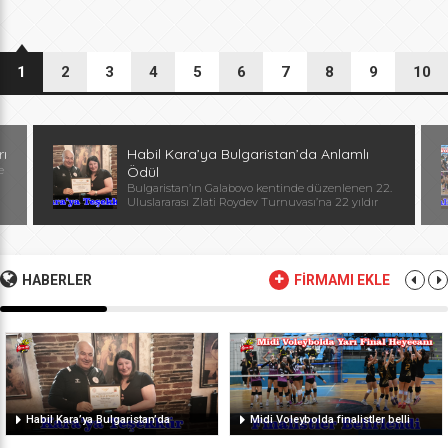
1
2
3
4
5
6
7
8
9
10
rı
Habil Kara’ya Bulgaristan’da Anlamlı
e
Ödül
Bulgaristan’ın Galabovo kentinde düzenlenen 22.
Uluslararası Zlati Roydev Turnuvası’na 22 yıldır
kesintisiz katılan Edirne güreş takımı, önemli bir
başarıya daha imza attı. Edirne ekibinin istikrarlı
katılımı ve elde ettiği başarılar dolayısıyla
Başantrenör Habil Kara’ya, Bulgaristan Güreş
Federasyonu Başkanı, Avrupa ve Dünya
HABERLER
FİRMAMI EKLE
Şampiyonu, olimpiyat ikincisi Stanka Zlateva
tarafından özel plaket takdim edildi. Ödül
töreninde konuşan Zlateva, […]
Habil Kara’ya Bulgaristan’da
Midi Voleybolda finalistler belli