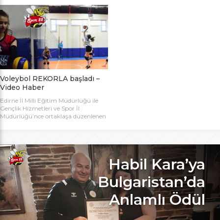
bugün başlıyor. Toplamda 14 takımın
Bakanlığı Projesi ile başlatılan ve ilk
katılımıyla düzenlenen 5. Valilik
grup müsabakaları Aralık ayında
Voleybol Turnuvasının teknik
oynanan Analig Voleybol
toplantısı ve kura çekimi Aliço
Turnuvasına katılan il karması
Pehlivan Sporcu Eğitim Merkezi
takımımız, Tekirdağ’daki grup
Toplantı Salonu’nda yapıldı.
maçların ardından Bilecik’teki Çeyrek
Toplantıya Voleybol hakemi ve
Final maçlarını da geçerek yarı
antrenörü Engin Toroslu, Ayhan […]
finallere yükseldi. Eskişehir’de
oynanan yarı final maçlarında […]
Voleybol REKORLA başladı –
Video Haber
Edirne İl Milli Eğitim Müdürlüğü ile
Gençlik Hizmetleri ve Spor İl
Müdürlüğü’nce ortaklaşa düzenlenen
ve Bu yıl 32 okulla katılım rekoru
kırılan Genç Kızlar A Kategorisi
Voleybol ilk gün maçlarında servis sayı
rekoru kırıldı. REKOR KATILIMA
REKORLU AÇILIŞ Edirne Okullar
Habil Kara’ya
Arası Genç Kızlar A Kategorisi
Voleybol İl Şampiyonluğu maçlarına
Bulgaristan’da
bu yıl 8 grupta toplam […]
Anlamlı Ödül