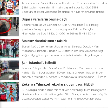
Adını İstanbul’un fethinde kullanılan ve Edirne’de dökülen dev
Şâhi toplarından alan ilimizin başarılı spor kulübü Şâhi
Spor’un atletleri Vodafone İstanbul Yarı Maratonunda fırtına
gibi esti. Dünyanın en iyi 10 yarı maratonu arasında yer alan
Sigara yarışların önüne geçti
Vodafone İstanbul Yarı Maratonu’na ilimizden Şâhi Spor 5
sporcusuyla katıldı. Vodafone İstanbul Yarı Maratonu 10 bin
Edirne Yıldızlar ve Gençler Okullar Arası Kros İl Birinciliği
metre yarışına toplamda 4 bin […]
yarışları Sarayiçi parkurunda yapıldı. Edirne Gençlik
Hizmetleri ve Spo İl Müdürlüğü ile Edirne İl Milli Eğitim
Müdürlüğü’nce ortaklaşa düzenlenen Okullar arası Kros İl
Sınırsız dostluk sınıra takıldı
Birinciliği yarışları Sarayiçi parkurunda yapıldı. Oldukça soğuk
ve yağmurlu bir havada düzenlenen yarışlara katılımın
Bu yıl 4.sü düzenlenen Uluslar Arası Sınırsız Dostluk Yarı
yoğun olması atletizm adına sevindirici bulunurken Atletizm
Maratonu birçok ülkeden 320 atletin katılımıyla gerçekleşti .
Federasyonu İl […]
Yoğun ilgi gören yarı maratona şehrimizden de çok sayıda
sporcunun yanı sıra Edirne Şahi Spordan 2 takım ve İş adamı
Şahi İstanbul’u fethetti
Ali Soydan tarafından yeni kurulmasına rağmen bir çok
branşta başarıdan başarıya koşan Edirne Al Kan Spor Kulübü
İstanbul’da yapılan Vodafone 13. İstanbul Yarı maratonuna
de […]
katılan Şahi Spor atletleri 50’den fazla ülkeden katıan 8 bin
sporcu arasından 6 derece 3 madalyayla ilimize döndü. İlimizi
faaliyet gösterdiği tüm branşlarda başarıyla temsil eden Şahi
Zekeriya Yılmazel rekorlara doymuyor, HEDEF
spor, başarılarına bir yensini ekledi. İstanbul’da yapılan ve
OLİMPİYAT ŞAMPİYONLUĞU
50’yi aşkın ülkeden 8 bin sporcunun katıldığı Vodafone 13.
Kurulduğu andan itibaren faaliyet gösterdiği tüm branşlarda
İstanbul Yarı Maratonuna katılan […]
ilimizin lokomotifi haline gelen Şâhi Spor, atletizmdeki büyük
usta sporcusu Zekeriya Yılmazel ile ilimize büyük bir başarı
daha getirdi. Geçtiğimiz yıl 800 metrede Türkiye rekorunu
ilimize getiren Zekeriya Yılmazel, kardan yollar kapandığında