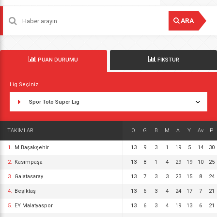
ARA
PUAN DURUMU
FİKSTUR
Lig Seçiniz
Spor Toto Süper Lig
TAKIMLAR
O
G
B
M
A
Y
Av
P
1.
M.Başakşehir
13
9
3
1
19
5
14
30
2.
Kasımpaşa
13
8
1
4
29
19
10
25
3.
Galatasaray
13
7
3
3
23
15
8
24
4.
Beşiktaş
13
6
3
4
24
17
7
21
5.
EY Malatyaspor
13
6
3
4
19
13
6
21