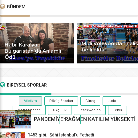
GÜNDEM
Midi Voleybolda finalis
Habil Kara’ya
belli oldu
Bulgaristan’da Anlamlı
Ödül
BİREYSEL
SPORLAR
Atletizm
Dövüş Sporları
Güreş
Judo
Motor Sporları
Okçuluk
Teaekwon-do
Tenis
PANDEMİYE RAĞMEN KATILIM YÜKSEKTİ
Yüzme
1453 gibi.. Şâhi İstanbul’u Fethetti