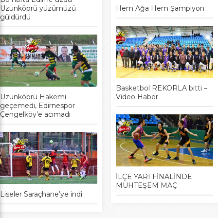
Uzunköprü yüzümüzü
Hem Ağa Hem Şampiyon
güldürdü
Basketbol REKORLA bitti –
Uzunköprü Hakemi
Video Haber
geçemedi, Edirnespor
Çengelköy’e acımadı
İLÇE YARI FİNALİNDE
MUHTEŞEM MAÇ
Liseler Saraçhane’ye indi