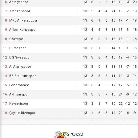
6.
Antalyaspor
13
6
2
5
16
19
-3
20
7.
Trabzonspor
13
5
4
4
21
19
2
19
8.
MKE Ankaragücü
13
6
1
6
16
17
-1
19
9.
Atiker Konyaspor
13
4
6
3
18
15
3
18
10.
Göztepe
13
6
0
7
15
16
-1
18
11.
Bursaspor
13
3
7
3
14
13
1
16
12.
DG Sivasspor
13
3
6
4
15
19
-4
15
13.
A. Alanyaspor
13
5
0
8
11
18
-7
15
14.
BB Erzurumspor
13
3
5
5
11
14
-3
14
15.
Fenerbahçe
13
3
4
6
12
17
-5
13
16.
Akhisarspor
13
3
3
7
15
24
-9
12
17.
Kayserispor
13
3
3
7
10
22
-12
12
18.
Çaykur Rizespor
13
1
6
6
14
20
-6
9