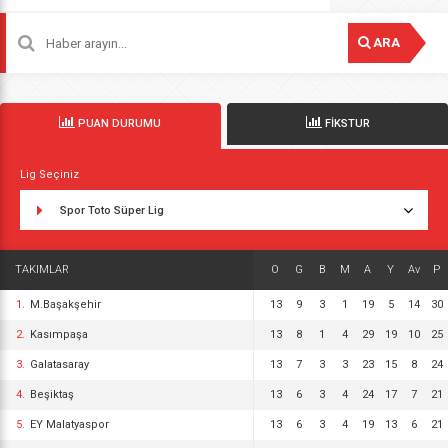
ARA
PUAN DURUMU
FİKSTUR
Lig Seçiniz
Spor Toto Süper Lig
TAKIMLAR
O
G
B
M
A
Y
Av
P
1.
M.Başakşehir
13
9
3
1
19
5
14
30
2.
Kasımpaşa
13
8
1
4
29
19
10
25
3.
Galatasaray
13
7
3
3
23
15
8
24
4.
Beşiktaş
13
6
3
4
24
17
7
21
5.
EY Malatyaspor
13
6
3
4
19
13
6
21