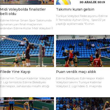
Midi Voleybolda finalistler
Takımını kuran gelsin
belli oldu
Türkiye Voleybol Federasyonu Edirne
İl Temsilcisi Ayhan Dinç, Spor22’ye
Edirne Mimar Sinan Spor Salonunda
yaptığı açıklamada “Evinin
oynanan yarı final maçlarının
Sultanları” voleybol turnuvası
ardından Edirne Kızlar Midi Voleybol İl
hakkında bilgi verdi. Edirne Voleybol İl
Şampiyonluğu final maçında
Temsilciliği olarak “Evinin Sultanları”
oynamaya hak kazanan takımlar
ismiyle Kadın Voleybol Turnuvası
belirlendi. İlk oynanan yarı final
organize ediliyor. 18 yaşını doldurmuş
maçında Atletik Trakya takımını 25-
tüm kadınların katılımına açık olan
17, 25-7 ve 25-20’lik setlerle 3-0
turnuvaya katılım için takım
mağlup eden Keşan Yıldızı takımı
kaptanlarının sporcu listesini sağlık
finale adını ilk yazdıran takım oldu.
raporlarıyla(sağlık ocağından
Oynanan ikinci maçta Avrupa
alınması yeterli) birlikte Gençlik Spor
Yıldızları ile Kırcasalih […]
İl […]
Filede Yine Kayıp
Puan verdik maçı aldık
Edirne’nin Türkiye Kadınlar Voleybol
Edirne Belediyesi Edirnespor Kadın
2. Ligi temsilcisi Edirne Belediyesi
Voleybol takımı Türkiye Kadınlar
Edirnespor, sahasında misafir ettiği
Voleybol 2. Ligi’ndeki 3. maçında
Salihli Belediyespor’a mağlup oldu.
İnegöl Voleybol’u 3-2 mağlup ederek
Türkiye Kadınlar Voleybol İkinci Ligi
ilk galibiyetini aldı. Mimar Sinan Spor
temsilcimiz Edirne Belediyesi
Salonu’nda Metin Demirbağ ve
Edirnespor, Mimar Sinan Spor
Emrah Baran’ın yönettiği
Salonu’nda Manisa Salihli
karşılaşmaya takımlar şu kadrolarla
Belediyespor’la karşılaştı. Takımlar
çıktılar: EDİRNESPOR: Simge