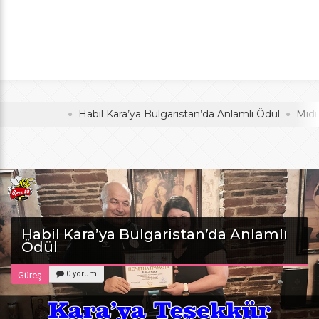
Anlamlı Ödül
oldu
Habil Kara’ya Bulgaristan’da Anlamlı Ödül
Midi Voley
Habil Kara’ya Bulgaristan’da Anlamlı
Ödül
0 yorum
Güreş