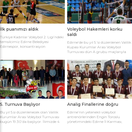
sahaya şu kadrolarla çıktılar: Edirne
Gülağız, Edanur Bayraklı, Sibel Mert,
Belediyesi Edirnespor: Simge, Edanur,
Ceren Atica, Simge Erden, S. Yaren
Sibel, Cere, Simge, Yaren, Halime,
Tank, Halime Akay, Selay Çalışkan,
Selay, Kübra, Deniz Salihli Belediye
Büşra […]
Spor: […]
İlk puanımızı aldık
Voleybol Hakemleri korku
saldı
Türkiye Kadınlar Voleybol 2. Ligi’ndeki
temsilcimiz Edirne Belediyesi
Edirne’de bu yıl 5.’si düzenlenen Valilik
Edirnespor, konsantrasyon
Kupası Kurumlar Arası Voleybol
eksikliğinin kurbanı oldu ve 2-0 öne
Turnuvası dün A grubu maçlarıyla
geçtiği maçı 3-2 kaybetti. Türkiye
başladı. İlk maçta Voleybol Hakemleri
Kadınlar Voleybol 2. Ligi’ne devam
ile Ecacılar Odası karşı karşıya geldi.
edilirken Edirnespor Kadın Voleybol
Maçı üçyüzden fazla voleybol sever
Takımı Mimar Sinan Spor Salonu’nda
izledi. Takımlar sahaya şu kadrolarla
kendi seyircisi önünde ilk maçına çıktı.
çıktılar: Voleybol Hakemleri: Oğulcan
İlk maçında deplasmanda Bursa
Kuru, Öyküm Akıncı, Ecem Göçmen,
Nilüfer Belediyesi’ne 3-0 mağlup
Özge Göktaş, Rabia Acun, Gökay
olmuştu. İkinci maçında konuk ettiği
Karatop, Semih Sormaz, Coşkun
Biga […]
Özsoy […]
5. Turnuva Başlıyor
Analig Finallerine doğru
Bu yıl 5.si düzenlenecek olan Valilik
Edirne’nin yetenekli voleybol
Kurumlar Arası Voleybol Turnuvası
antrenörlerinden Engin Toroslu
bugün 19:30’da başlıyor. İlimizde 4
yönetimindeki Edirne İl Karması,
yıldır kurumlar arasında düzenlenen
Analig Türkiye Finalleri’ne katılmak
Valilik Voleybol Turnuvasının 5.si
için hazırlıklarına devam ediyor. Spor