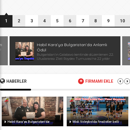
1
2
3
4
5
6
7
8
9
10
rı
Habil Kara’ya Bulgaristan’da Anlamlı
e
Ödül
Bulgaristan’ın Galabovo kentinde düzenlenen 22.
Uluslararası Zlati Roydev Turnuvası’na 22 yıldır
kesintisiz katılan Edirne güreş takımı, önemli bir
başarıya daha imza attı. Edirne ekibinin istikrarlı
katılımı ve elde ettiği başarılar dolayısıyla
Başantrenör Habil Kara’ya, Bulgaristan Güreş
Federasyonu Başkanı, Avrupa ve Dünya
HABERLER
FİRMAMI EKLE
Şampiyonu, olimpiyat ikincisi Stanka Zlateva
tarafından özel plaket takdim edildi. Ödül
töreninde konuşan Zlateva, […]
Habil Kara’ya Bulgaristan’da
Midi Voleybolda finalistler belli