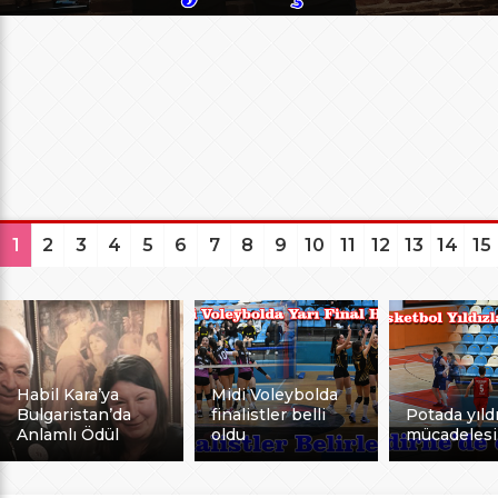
1
2
3
4
5
6
7
8
9
10
11
12
13
14
15
Habil Kara’ya
Midi Voleybolda
Bulgaristan’da
finalistler belli
Potada yıldı
Anlamlı Ödül
oldu
mücadelesi