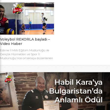
bugün başlıyor. Toplamda 14 takımın
Bakanlığı Projesi ile başlatılan ve ilk
katılımıyla düzenlenen 5. Valilik
grup müsabakaları Aralık ayında
Voleybol Turnuvasının teknik
oynanan Analig Voleybol
toplantısı ve kura çekimi Aliço
Turnuvasına katılan il karması
Pehlivan Sporcu Eğitim Merkezi
takımımız, Tekirdağ’daki grup
Toplantı Salonu’nda yapıldı.
maçların ardından Bilecik’teki Çeyrek
Toplantıya Voleybol hakemi ve
Final maçlarını da geçerek yarı
antrenörü Engin Toroslu, Ayhan […]
finallere yükseldi. Eskişehir’de
oynanan yarı final maçlarında […]
Voleybol REKORLA başladı –
Video Haber
Edirne İl Milli Eğitim Müdürlüğü ile
Gençlik Hizmetleri ve Spor İl
Müdürlüğü’nce ortaklaşa düzenlenen
ve Bu yıl 32 okulla katılım rekoru
kırılan Genç Kızlar A Kategorisi
Voleybol ilk gün maçlarında servis sayı
rekoru kırıldı. REKOR KATILIMA
REKORLU AÇILIŞ Edirne Okullar
Habil Kara’ya
Arası Genç Kızlar A Kategorisi
Voleybol İl Şampiyonluğu maçlarına
Bulgaristan’da
bu yıl 8 grupta toplam […]
Anlamlı Ödül