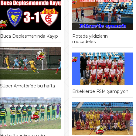
Buca Deplasmanında Kayıp
Potada yıldızların
mücadelesi
Süper Amatör’de bu hafta
Erkeklerde FSM Şampiyon
Bu hafta Edirne üzdü