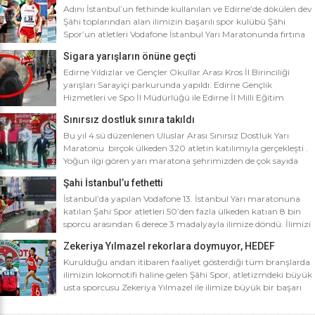
Adını İstanbul’un fethinde kullanılan ve Edirne’de dökülen dev
Şâhi toplarından alan ilimizin başarılı spor kulübü Şâhi
Spor’un atletleri Vodafone İstanbul Yarı Maratonunda fırtına
gibi esti. Dünyanın en iyi 10 yarı maratonu arasında yer alan
Sigara yarışların önüne geçti
Vodafone İstanbul Yarı Maratonu’na ilimizden Şâhi Spor 5
sporcusuyla katıldı. Vodafone İstanbul Yarı Maratonu 10 bin
Edirne Yıldızlar ve Gençler Okullar Arası Kros İl Birinciliği
metre yarışına toplamda 4 bin […]
yarışları Sarayiçi parkurunda yapıldı. Edirne Gençlik
Hizmetleri ve Spo İl Müdürlüğü ile Edirne İl Milli Eğitim
Müdürlüğü’nce ortaklaşa düzenlenen Okullar arası Kros İl
Sınırsız dostluk sınıra takıldı
Birinciliği yarışları Sarayiçi parkurunda yapıldı. Oldukça soğuk
ve yağmurlu bir havada düzenlenen yarışlara katılımın
Bu yıl 4.sü düzenlenen Uluslar Arası Sınırsız Dostluk Yarı
yoğun olması atletizm adına sevindirici bulunurken Atletizm
Maratonu birçok ülkeden 320 atletin katılımıyla gerçekleşti .
Federasyonu İl […]
Yoğun ilgi gören yarı maratona şehrimizden de çok sayıda
sporcunun yanı sıra Edirne Şahi Spordan 2 takım ve İş adamı
Şahi İstanbul’u fethetti
Ali Soydan tarafından yeni kurulmasına rağmen bir çok
branşta başarıdan başarıya koşan Edirne Al Kan Spor Kulübü
İstanbul’da yapılan Vodafone 13. İstanbul Yarı maratonuna
de […]
katılan Şahi Spor atletleri 50’den fazla ülkeden katıan 8 bin
sporcu arasından 6 derece 3 madalyayla ilimize döndü. İlimizi
faaliyet gösterdiği tüm branşlarda başarıyla temsil eden Şahi
Zekeriya Yılmazel rekorlara doymuyor, HEDEF
spor, başarılarına bir yensini ekledi. İstanbul’da yapılan ve
OLİMPİYAT ŞAMPİYONLUĞU
50’yi aşkın ülkeden 8 bin sporcunun katıldığı Vodafone 13.
Kurulduğu andan itibaren faaliyet gösterdiği tüm branşlarda
İstanbul Yarı Maratonuna katılan […]
ilimizin lokomotifi haline gelen Şâhi Spor, atletizmdeki büyük
usta sporcusu Zekeriya Yılmazel ile ilimize büyük bir başarı
daha getirdi. Geçtiğimiz yıl 800 metrede Türkiye rekorunu
ilimize getiren Zekeriya Yılmazel, kardan yollar kapandığında