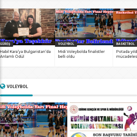
bile antrenmanlarına ara vermemesinin sonucunda
başarılarına yenilerini ekledi. İstanbul Ataköy’de 11-12 Mart
2017 tarihlerinde düzenlenen Masterlar […]
GÜREŞ
VOLEYBOL
BASKETBOL
Habil Kara’ya Bulgaristan’da
Midi Voleybolda finalistler
Potada yıld
Anlamlı Ödül
belli oldu
mücadeles
VOLEYBOL