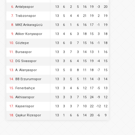
6.
Antalyaspor
13
6
2
5
16
19
-3
20
7.
Trabzonspor
13
5
4
4
21
19
2
19
8.
MKE Ankaragücü
13
6
1
6
16
17
-1
19
9.
Atiker Konyaspor
13
4
6
3
18
15
3
18
10.
Göztepe
13
6
0
7
15
16
-1
18
11.
Bursaspor
13
3
7
3
14
13
1
16
12.
DG Sivasspor
13
3
6
4
15
19
-4
15
13.
A. Alanyaspor
13
5
0
8
11
18
-7
15
14.
BB Erzurumspor
13
3
5
5
11
14
-3
14
15.
Fenerbahçe
13
3
4
6
12
17
-5
13
16.
Akhisarspor
13
3
3
7
15
24
-9
12
17.
Kayserispor
13
3
3
7
10
22
-12
12
18.
Çaykur Rizespor
13
1
6
6
14
20
-6
9