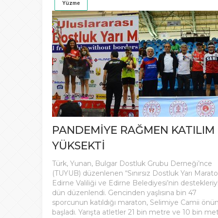
Yüzme
PANDEMİYE RAĞMEN KATILIM
YÜKSEKTİ
Türk, Yunan, Bulgar Dostluk Grubu Derneği’nce
(TUYUB) düzenlenen “Sınırsız Dostluk Yarı Marato
Edirne Valiliği ve Edirne Belediyesi’nin destekleriy
dün düzenlendi. Gencinden yaşlısına bin 47
sporcunun katıldığı maraton, Selimiye Camii önü
başladı. Yarışta atletler 21 bin metre ve 10 bin me