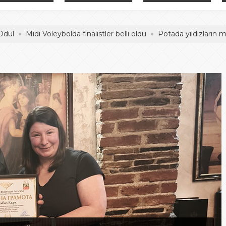
adelesi
Hentbol Şampiyonları
İDDİALIYIZ
idi Voleybolda finalistler belli oldu
Potada yıldızların mücadele