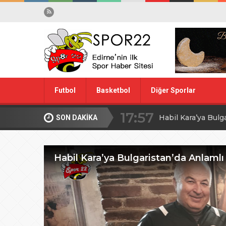
17:57
Futbol
Basketbol
Diğer Sporlar
Habil Kara’ya Bulg
10:28
Midi Voleybolda fin
SON DAKİKA
Spor Dışı
Yüzme
20:00
Edirne’de Küçük
Habil Kara’ya Bulgaristan’da Anlamlı
09:30
MİLLİ TAKIM İÇİ
08:00
Ağa Adayının Ac
20:00
ŞAHİ’DEN KADI