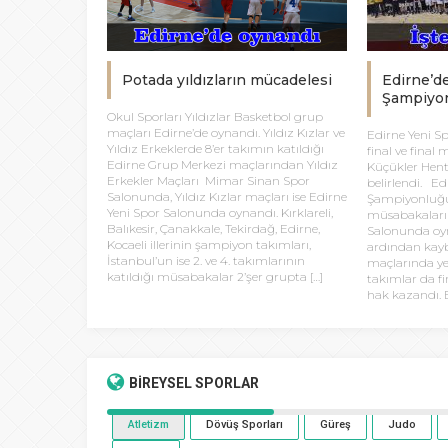
Potada yıldızların mücadelesi
Edirne’d
Şampiyon
Okul Sporları Yıldızlar Basketbol grup
maçları Edirne’de oynandı. Yıldız Kızlar ve
Edirne Yeni S
Yıldız Erkeklerde 8’er takımın katıldığı
final ve final
Edirne Grup Merkezi maçlarından Yıldız
Küçükler Hent
Erkekler Maçları Mimar Sinan Spor
belirlendi. Ed
Salonunda, Yıldız Kızlar maçları ise Edirne
Şampiyonluğu
Yeni Spor Salonunda oynandı. Kırklareli,
müsabakaları 
Balıkesir, Çanakkale, Tekirdağ, Edirne,
Salonunda oyn
Kocaeli illerinin şampiyon takımları,
ardından kayb
İstanbul’un ise 2. ve 4. takımlarının
maçlarında y
katıldığı müsabakalar 2’şer grupta […]
takımlar da f
hak kazandı. E
BİREYSEL
SPORLAR
Atletizm
Dövüş Sporları
Güreş
Judo