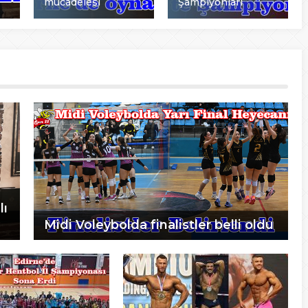
mücadelesi
Şampiyonları
lı
Midi Voleybolda finalistler belli oldu