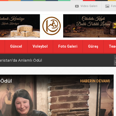
Video Galeri
Fot
Güncel
Voleybol
Foto Galeri
Güreş
Tea
aristan’da Anlamlı Ödül
alistler belli oldu
ler Hentbol Şampiyonları
 Ödül
HABERİN DEVAMI
 İDDİALIYIZ
ı Günü
N MİLLİ TAKIMINA TEŞEKKÜR