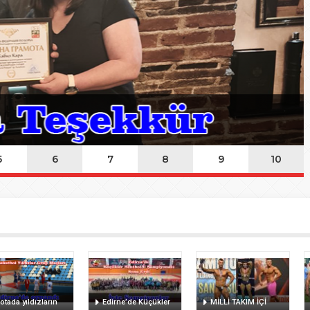
ında Kayıp
n Hakk’a yürüdü
Mehmet’i kaybettik
elsin
5
6
7
8
9
10
otada yıldızların
Edirne’de Küçükler
MİLLİ TAKIM İÇİ