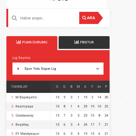
ARA
PUAN DURUMU
FİKSTUR
Lig Seçiniz
Spor Toto Süper Lig
TAKIMLAR
O
G
B
M
A
Y
Av
P
1.
M.Başakşehir
13
9
3
1
19
5
14
30
2.
Kasımpaşa
13
8
1
4
29
19
10
25
3.
Galatasaray
13
7
3
3
23
15
8
24
4.
Beşiktaş
13
6
3
4
24
17
7
21
5.
EY Malatyaspor
13
6
3
4
19
13
6
21