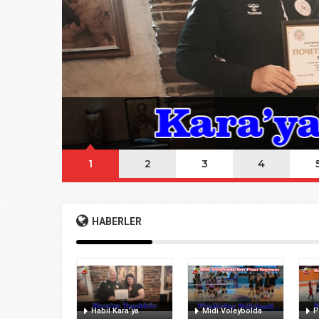
08:20
Buca Deplasman
20:20
Namazı beklerke
20:15
Büyük Usta Pele 
20:08
Takımını kuran g
1
2
3
4
HABERLER
Habil Kara’ya
Midi Voleybolda
P