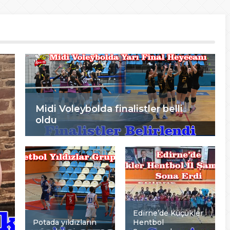
Midi Voleybolda finalistler belli
oldu
Edirne’de Küçükler
Potada yıldızların
Hentbol