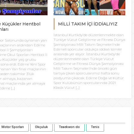
e Küçükler Hentbol
MİLLİ TAKIM İÇİ İDDİALIYIZ
ları
İstanbul Kurtköy’de düzenlenmekte olan
Türkiye Vücut Geliştirme ve Fitness Dünya
por Salonunda oynanan yarı
Şampiyonası Milli Takım Seçmeleri’nde
 maçlarının ardından Edirne
Edirneli sporcular oldukça iddialı isimler
bol İl Şampiyonları
arasında yer alıyor. İstanbul Kurtköy’de
irne Okul Sporları Hentbol İl
düzenlenmekte olan Türkiye Vücut
 Küçükler yaş grubu
Geliştirme ve Fitness Dünya Şampiyonası
sona erdi. Edirne Yeni Spor
Milli Takım Seçmeleri’nde önceki gün
anan Yarı final maçlarının
tartıya çıkan sporcularımız hafta sonu
eden takımlar 3’lük
podyuma çıkacak. Edirne Doğa ve Kültür
er almaya, kazanan
Spor Kulübünün sporcularında 2021
inal maçlarında yer almaya
Klasik Vücut […]
dirne […]
Motor Sporları
Okçuluk
Teaekwon-do
Tenis