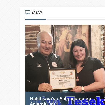
YAŞAM
Habil Kara’ya Bulgaristan’da
Anlamlı Ödül