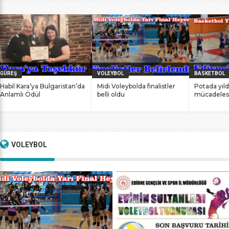
bile antrenmanlarına ara vermemesinin sonucunda
başarılarına yenilerini ekledi. İstanbul Ataköy’de 11-12 Mart
2017 tarihlerinde düzenlenen Masterlar […]
GÜREŞ
VOLEYBOL
BASKETBOL
Habil Kara’ya Bulgaristan’da
Midi Voleybolda finalistler
Potada yıld
Anlamlı Ödül
belli oldu
mücadeles
VOLEYBOL