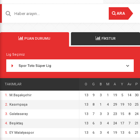
ARA
PUAN DURUMU
FİKSTUR
Lig Seçiniz
Spor Toto Süper Lig
TAKIMLAR
O
G
B
M
A
Y
Av
P
1.
M.Başakşehir
13
9
3
1
19
5
14
30
2.
Kasımpaşa
13
8
1
4
29
19
10
25
3.
Galatasaray
13
7
3
3
23
15
8
24
4.
Beşiktaş
13
6
3
4
24
17
7
21
5.
EY Malatyaspor
13
6
3
4
19
13
6
21