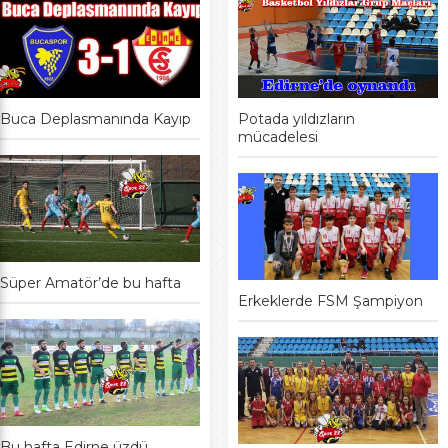
Buca Deplasmanında Kayıp
Potada yıldızların
mücadelesi
Süper Amatör’de bu hafta
Erkeklerde FSM Şampiyon
Bu hafta Edirne üzdü