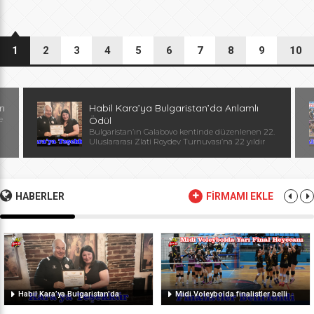
1
2
3
4
5
6
7
8
9
10
rı
Habil Kara’ya Bulgaristan’da Anlamlı
e
Ödül
Bulgaristan’ın Galabovo kentinde düzenlenen 22.
Uluslararası Zlati Roydev Turnuvası’na 22 yıldır
kesintisiz katılan Edirne güreş takımı, önemli bir
başarıya daha imza attı. Edirne ekibinin istikrarlı
katılımı ve elde ettiği başarılar dolayısıyla
Başantrenör Habil Kara’ya, Bulgaristan Güreş
Federasyonu Başkanı, Avrupa ve Dünya
HABERLER
FİRMAMI EKLE
Şampiyonu, olimpiyat ikincisi Stanka Zlateva
tarafından özel plaket takdim edildi. Ödül
töreninde konuşan Zlateva, […]
Habil Kara’ya Bulgaristan’da
Midi Voleybolda finalistler belli