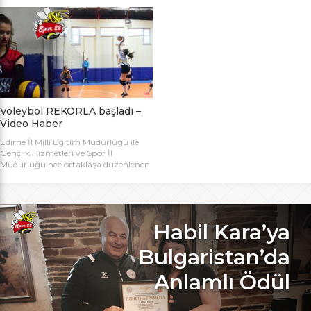
bugün başlıyor. Toplamda 14 takımın
Bakanlığı Projesi ile başlatılan ve ilk
katılımıyla düzenlenen 5. Valilik
grup müsabakaları Aralık ayında
Voleybol Turnuvasının teknik
oynanan Analig Voleybol
toplantısı ve kura çekimi Aliço
Turnuvasına katılan il karması
Pehlivan Sporcu Eğitim Merkezi
takımımız, Tekirdağ’daki grup
Toplantı Salonu’nda yapıldı.
maçların ardından Bilecik’teki Çeyrek
Toplantıya Voleybol hakemi ve
Final maçlarını da geçerek yarı
antrenörü Engin Toroslu, Ayhan […]
finallere yükseldi. Eskişehir’de
oynanan yarı final maçlarında […]
Voleybol REKORLA başladı –
Video Haber
Edirne İl Milli Eğitim Müdürlüğü ile
Gençlik Hizmetleri ve Spor İl
Müdürlüğü’nce ortaklaşa düzenlenen
ve Bu yıl 32 okulla katılım rekoru
kırılan Genç Kızlar A Kategorisi
Voleybol ilk gün maçlarında servis sayı
rekoru kırıldı. REKOR KATILIMA
REKORLU AÇILIŞ Edirne Okullar
Habil Kara’ya
Arası Genç Kızlar A Kategorisi
Voleybol İl Şampiyonluğu maçlarına
Bulgaristan’da
bu yıl 8 grupta toplam […]
Anlamlı Ödül