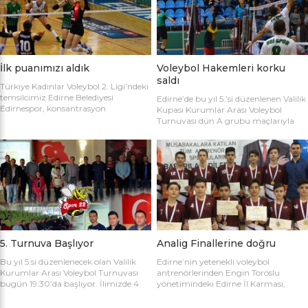
sahaya şu kadrolarla çıktılar: Edirne
Gülağız, Edanur Bayraklı, Sibel Mert,
Belediyesi Edirnespor: Simge, Edanur,
Ceren Atica, Simge Erden, S. Yaren
Sibel, Cere, Simge, Yaren, Halime,
Tank, Halime Akay, Selay Çalışkan,
Selay, Kübra, Deniz Salihli Belediye
Büşra […]
Spor: […]
İlk puanımızı aldık
Voleybol Hakemleri korku
saldı
Türkiye Kadınlar Voleybol 2. Ligi’ndeki
temsilcimiz Edirne Belediyesi
Edirne’de bu yıl 5.’si düzenlenen Valilik
Edirnespor, konsantrasyon
Kupası Kurumlar Arası Voleybol
eksikliğinin kurbanı oldu ve 2-0 öne
Turnuvası dün A grubu maçlarıyla
geçtiği maçı 3-2 kaybetti. Türkiye
başladı. İlk maçta Voleybol Hakemleri
Kadınlar Voleybol 2. Ligi’ne devam
ile Ecacılar Odası karşı karşıya geldi.
edilirken Edirnespor Kadın Voleybol
Maçı üçyüzden fazla voleybol sever
Takımı Mimar Sinan Spor Salonu’nda
izledi. Takımlar sahaya şu kadrolarla
kendi seyircisi önünde ilk maçına çıktı.
çıktılar: Voleybol Hakemleri: Oğulcan
İlk maçında deplasmanda Bursa
Kuru, Öyküm Akıncı, Ecem Göçmen,
Nilüfer Belediyesi’ne 3-0 mağlup
Özge Göktaş, Rabia Acun, Gökay
olmuştu. İkinci maçında konuk ettiği
Karatop, Semih Sormaz, Coşkun
Biga […]
Özsoy […]
5. Turnuva Başlıyor
Analig Finallerine doğru
Bu yıl 5.si düzenlenecek olan Valilik
Edirne’nin yetenekli voleybol
Kurumlar Arası Voleybol Turnuvası
antrenörlerinden Engin Toroslu
bugün 19:30’da başlıyor. İlimizde 4
yönetimindeki Edirne İl Karması,
yıldır kurumlar arasında düzenlenen
Analig Türkiye Finalleri’ne katılmak
Valilik Voleybol Turnuvasının 5.si
için hazırlıklarına devam ediyor. Spor