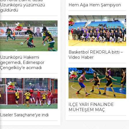
Uzunköprü yüzümüzü
Hem Ağa Hem Şampiyon
güldürdü
Basketbol REKORLA bitti –
Uzunköprü Hakemi
Video Haber
geçemedi, Edirnespor
Çengelköy’e acımadı
İLÇE YARI FİNALİNDE
MUHTEŞEM MAÇ
Liseler Saraçhane’ye indi