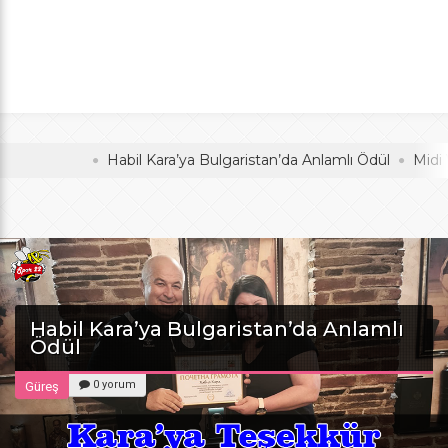
Anlamlı Ödül
oldu
Habil Kara’ya Bulgaristan’da Anlamlı Ödül
Midi Voleyb
Habil Kara’ya Bulgaristan’da Anlamlı
Ödül
0 yorum
Güreş