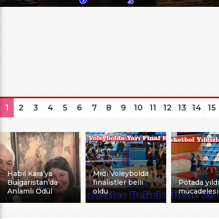
1
2
3
4
5
6
7
8
9
10
11
12
13
14
15
Habil Kara’ya
Midi Voleybolda
Bulgaristan’da
finalistler belli
Potada yıldı
Anlamlı Ödül
oldu
mücadelesi