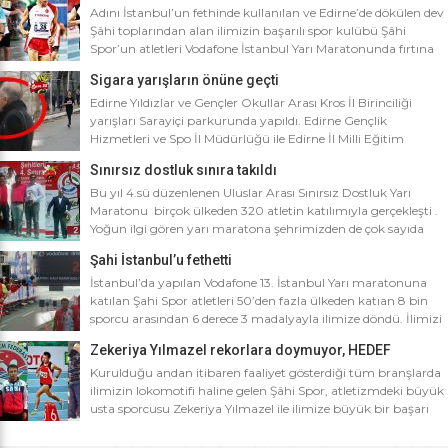
Adını İstanbul’un fethinde kullanılan ve Edirne’de dökülen dev
Şâhi toplarından alan ilimizin başarılı spor kulübü Şâhi
Spor’un atletleri Vodafone İstanbul Yarı Maratonunda fırtına
gibi esti. Dünyanın en iyi 10 yarı maratonu arasında yer alan
Sigara yarışların önüne geçti
Vodafone İstanbul Yarı Maratonu’na ilimizden Şâhi Spor 5
sporcusuyla katıldı. Vodafone İstanbul Yarı Maratonu 10 bin
Edirne Yıldızlar ve Gençler Okullar Arası Kros İl Birinciliği
metre yarışına toplamda 4 bin […]
yarışları Sarayiçi parkurunda yapıldı. Edirne Gençlik
Hizmetleri ve Spo İl Müdürlüğü ile Edirne İl Milli Eğitim
Müdürlüğü’nce ortaklaşa düzenlenen Okullar arası Kros İl
Sınırsız dostluk sınıra takıldı
Birinciliği yarışları Sarayiçi parkurunda yapıldı. Oldukça soğuk
ve yağmurlu bir havada düzenlenen yarışlara katılımın
Bu yıl 4.sü düzenlenen Uluslar Arası Sınırsız Dostluk Yarı
yoğun olması atletizm adına sevindirici bulunurken Atletizm
Maratonu birçok ülkeden 320 atletin katılımıyla gerçekleşti .
Federasyonu İl […]
Yoğun ilgi gören yarı maratona şehrimizden de çok sayıda
sporcunun yanı sıra Edirne Şahi Spordan 2 takım ve İş adamı
Şahi İstanbul’u fethetti
Ali Soydan tarafından yeni kurulmasına rağmen bir çok
branşta başarıdan başarıya koşan Edirne Al Kan Spor Kulübü
İstanbul’da yapılan Vodafone 13. İstanbul Yarı maratonuna
de […]
katılan Şahi Spor atletleri 50’den fazla ülkeden katıan 8 bin
sporcu arasından 6 derece 3 madalyayla ilimize döndü. İlimizi
faaliyet gösterdiği tüm branşlarda başarıyla temsil eden Şahi
Zekeriya Yılmazel rekorlara doymuyor, HEDEF
spor, başarılarına bir yensini ekledi. İstanbul’da yapılan ve
OLİMPİYAT ŞAMPİYONLUĞU
50’yi aşkın ülkeden 8 bin sporcunun katıldığı Vodafone 13.
Kurulduğu andan itibaren faaliyet gösterdiği tüm branşlarda
İstanbul Yarı Maratonuna katılan […]
ilimizin lokomotifi haline gelen Şâhi Spor, atletizmdeki büyük
usta sporcusu Zekeriya Yılmazel ile ilimize büyük bir başarı
daha getirdi. Geçtiğimiz yıl 800 metrede Türkiye rekorunu
ilimize getiren Zekeriya Yılmazel, kardan yollar kapandığında