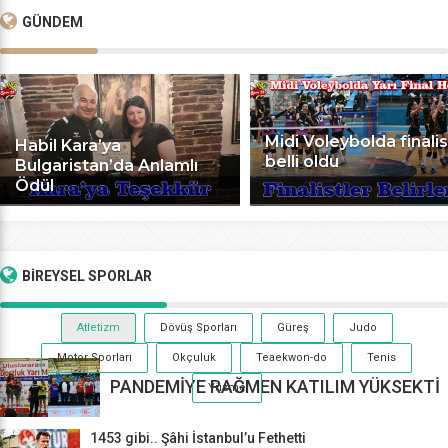
GÜNDEM
Midi Voleybolda finalis
Habil Kara’ya
belli oldu
Bulgaristan’da Anlamlı
Ödül
BİREYSEL
SPORLAR
Atletizm
Dövüş Sporları
Güreş
Judo
Motor Sporları
Okçuluk
Teaekwon-do
Tenis
PANDEMİYE RAĞMEN KATILIM YÜKSEKTİ
Yüzme
1453 gibi.. Şâhi İstanbul’u Fethetti