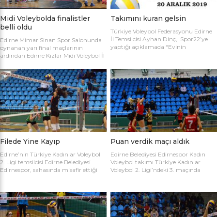
Midi Voleybolda finalistler
Takımını kuran gelsin
belli oldu
Türkiye Voleybol Federasyonu Edirne
İl Temsilcisi Ayhan Dinç, Spor22’ye
Edirne Mimar Sinan Spor Salonunda
yaptığı açıklamada “Evinin
oynanan yarı final maçlarının
Sultanları” voleybol turnuvası
ardından Edirne Kızlar Midi Voleybol İl
hakkında bilgi verdi. Edirne Voleybol İl
Şampiyonluğu final maçında
Temsilciliği olarak “Evinin Sultanları”
oynamaya hak kazanan takımlar
ismiyle Kadın Voleybol Turnuvası
belirlendi. İlk oynanan yarı final
organize ediliyor. 18 yaşını doldurmuş
maçında Atletik Trakya takımını 25-
tüm kadınların katılımına açık olan
17, 25-7 ve 25-20’lik setlerle 3-0
turnuvaya katılım için takım
mağlup eden Keşan Yıldızı takımı
kaptanlarının sporcu listesini sağlık
finale adını ilk yazdıran takım oldu.
raporlarıyla(sağlık ocağından
Oynanan ikinci maçta Avrupa
alınması yeterli) birlikte Gençlik Spor
Yıldızları ile Kırcasalih […]
İl […]
Filede Yine Kayıp
Puan verdik maçı aldık
Edirne’nin Türkiye Kadınlar Voleybol
Edirne Belediyesi Edirnespor Kadın
2. Ligi temsilcisi Edirne Belediyesi
Voleybol takımı Türkiye Kadınlar
Edirnespor, sahasında misafir ettiği
Voleybol 2. Ligi’ndeki 3. maçında
Salihli Belediyespor’a mağlup oldu.
İnegöl Voleybol’u 3-2 mağlup ederek
Türkiye Kadınlar Voleybol İkinci Ligi
ilk galibiyetini aldı. Mimar Sinan Spor
temsilcimiz Edirne Belediyesi
Salonu’nda Metin Demirbağ ve
Edirnespor, Mimar Sinan Spor
Emrah Baran’ın yönettiği
Salonu’nda Manisa Salihli
karşılaşmaya takımlar şu kadrolarla
Belediyespor’la karşılaştı. Takımlar
çıktılar: EDİRNESPOR: Simge