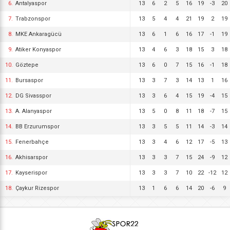
6.
Antalyaspor
13
6
2
5
16
19
-3
20
7.
Trabzonspor
13
5
4
4
21
19
2
19
8.
MKE Ankaragücü
13
6
1
6
16
17
-1
19
9.
Atiker Konyaspor
13
4
6
3
18
15
3
18
10.
Göztepe
13
6
0
7
15
16
-1
18
11.
Bursaspor
13
3
7
3
14
13
1
16
12.
DG Sivasspor
13
3
6
4
15
19
-4
15
13.
A. Alanyaspor
13
5
0
8
11
18
-7
15
14.
BB Erzurumspor
13
3
5
5
11
14
-3
14
15.
Fenerbahçe
13
3
4
6
12
17
-5
13
16.
Akhisarspor
13
3
3
7
15
24
-9
12
17.
Kayserispor
13
3
3
7
10
22
-12
12
18.
Çaykur Rizespor
13
1
6
6
14
20
-6
9